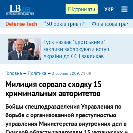
Підтримати
УКР
Defense Tech
“30 років гривні”
Фінансова грамо
Туск назвав "ідіотськими"
заклики заблокувати вступ
України до ЄС і закликав
припинити антиукраїнську
риторику
Головна
—
Політика
—
2 серпня 2009
, 21:08
Милиция сорвала сходку 15
криминальных авторитетов
Бойцы спецподразделения Управления по
борьбе с организованной преступностью
управления Министерства внутренних дел в
Сумской области задержали 15 украинских и