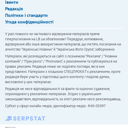
Івенти
Редакція
Політики і стандарти
Угода конфіденційності
У разі повного чи часткового відтворення матеріалів пряме
гіперпосилання на LB.ua обов'язкове! Передрук, копіювання,
відтворення або інше використання матеріалів, що містять посилання на
агентство "Українськi Новини" й "Українська Фото Група", заборонено.
Матеріали, які розміщуються на сайті з позначкою "Реклама" / "Новини
компаній" / "Пресреліз" / "Promoted", є рекламними та публікуються на
правах реклами. Редакція може не поділяти погляди, які в них
представлені. Матеріали з плашкою СПЕЦПРОЄКТ є рекламними, проте
редакція бере участь у підготовці цього контенту і поділяє думки,
висловлені у цих матеріалах.
Редакція не несе відповідальності за факти та оціночні судження,
оприлюднені у рекламних матеріалах. Згідно з українським
законодавством, відповідальність за зміст реклами несе рекламодавець.
Cуб'єкт у сфері онлайн-медіа; ідентифікатор медіа - R40-05097
РЕКЛАМА