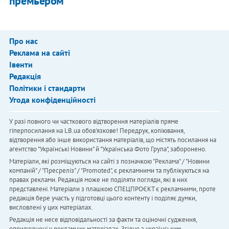
премьером
Про нас
Реклама на сайті
Івенти
Редакція
Політики і стандарти
Угода конфіденційності
У разі повного чи часткового відтворення матеріалів пряме
гіперпосилання на LB.ua обов'язкове! Передрук, копіювання,
відтворення або інше використання матеріалів, що містять посилання на
агентство "Українськi Новини" й "Українська Фото Група", заборонено.
Матеріали, які розміщуються на сайті з позначкою "Реклама" / "Новини
компаній" / "Пресреліз" / "Promoted", є рекламними та публікуються на
правах реклами. Редакція може не поділяти погляди, які в них
представлені. Матеріали з плашкою СПЕЦПРОЄКТ є рекламними, проте
редакція бере участь у підготовці цього контенту і поділяє думки,
висловлені у цих матеріалах.
Редакція не несе відповідальності за факти та оціночні судження,
оприлюднені у рекламних матеріалах. Згідно з українським