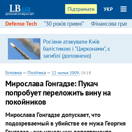
Підтримати
УКР
Defense Tech
“30 років гривні”
Фінансова грамо
Росіяни атакували Київ
балістикою і "Цирконами", є
загиблі (доповнено)
Головна
—
Політика
—
22 липня 2009
, 18:18
Мирослава Гонгадзе: Пукач
попробует переложить вину на
покойников
Мирослава Гонгадзе допускает, что
подозреваемый в убийстве ее мужа Георгия
Гонгадзе - экс-начальник департамента