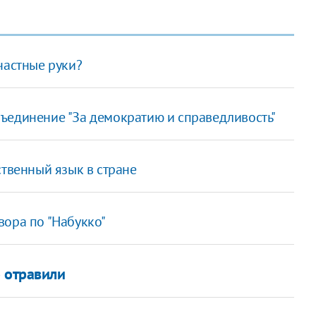
частные руки?
ъединение "За демократию и справедливость"
ственный язык в стране
вора по "Набукко"
о отравили