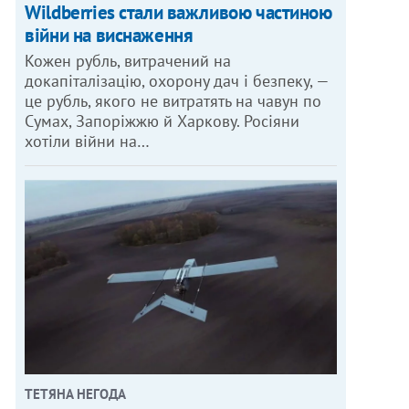
Wildberries стали важливою частиною
війни на виснаження
Кожен рубль, витрачений на
докапіталізацію, охорону дач і безпеку, —
це рубль, якого не витратять на чавун по
Сумах, Запоріжжю й Харкову. Росіяни
хотіли війни на…
ТЕТЯНА НЕГОДА