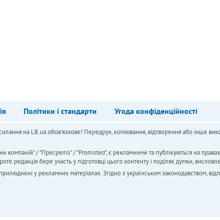
ія
Політики і стандарти
Угода конфіденційності
силання на LB.ua обов'язкове! Передрук, копіювання, відтворення або інше вико
ни компаній" / "Пресреліз" / "Promoted", є рекламними та публікуються на права
 редакція бере участь у підготовці цього контенту і поділяє думки, висловле
 оприлюднені у рекламних матеріалах. Згідно з українським законодавством, від