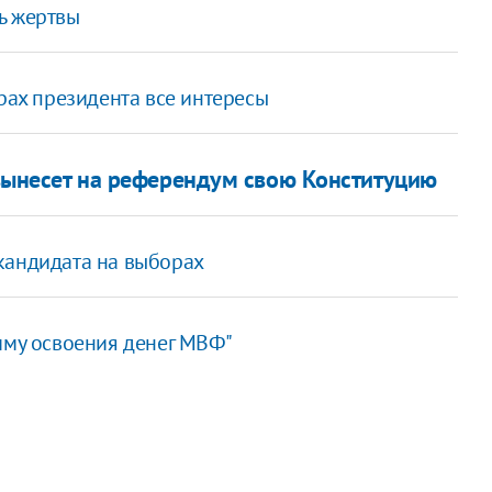
ь жертвы
орах президента все интересы
вынесет на референдум свою Конституцию
кандидата на выборах
мму освоения денег МВФ"