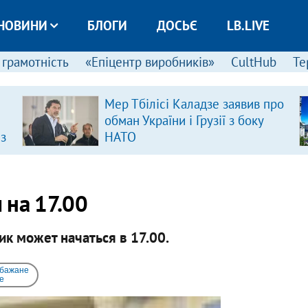
НОВИНИ
БЛОГИ
ДОСЬЄ
LB.LIVE
 грамотність
«Епіцентр виробників»
CultHub
Те
Мер Тбілісі Каладзе заявив про
обман України і Грузії з боку
 з
НАТО
 на 17.00
к может начаться в 17.00.
 бажане
e