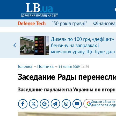
Defense Tech
“30 років гривні”
Фінансова
Дизель по 100 грн, «дефіцит»
уп
бензину на заправках і
мовчання уряду. Що буде далі
ку
цінами на пальне?
Головна
—
Політика
—
14 липня 2009
, 16:29
Заседание Рады перенесли
Заседание парламента Украины во вторни
Додати LB.ua як
джерело в Googl