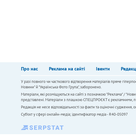
Про нас
Реклама на сайті
Івенти
Редакц
У разі повного чи часткового відтворення матеріалів пряме гіперпо
Новини" й "Українська Фото Група", заборонено.
Матеріали, які розміщуються на сайті з позначкою "Реклама" / "Нови
представлені. Матеріали з плашкою СПЕЦПРОЄКТ є рекламними, проте
Редакція не несе відповідальності за факти та оціночні судження,
Cуб'єкт у сфері онлайн-медіа; ідентифікатор медіа - R40-05097