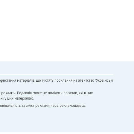
ристання матеріалів, що містять посилання на агентство "Українськi
х реклами. Редакція може не поділяти погляди, які в них
ні у цих матеріалах.
повідальність за зміст реклами несе рекламодавець.