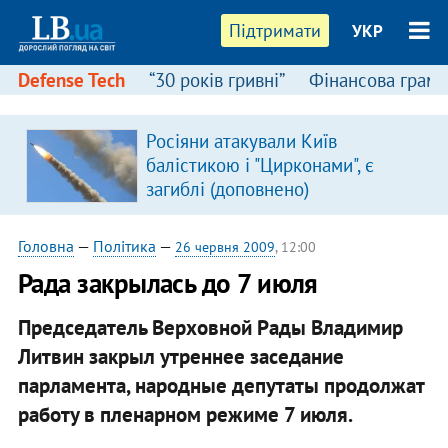
Підтримати
УКР
Defense Tech
“30 років гривні”
Фінансова грамо
:
Росіяни атакували Київ
балістикою і "Цирконами", є
загиблі (доповнено)
Головна
—
Політика
—
26 червня 2009
, 12:00
Рада закрылась до 7 июля
Председатель Верховной Рады Владимир
Литвин закрыл утреннее заседание
парламента, народные депутаты продолжат
работу в пленарном режиме 7 июля.