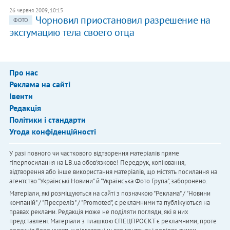
26 червня 2009, 10:15
Чорновил приостановил разрешение на
ФОТО
эксгумацию тела своего отца
Про нас
Реклама на сайті
Івенти
Редакція
Політики і стандарти
Угода конфіденційності
У разі повного чи часткового відтворення матеріалів пряме
гіперпосилання на LB.ua обов'язкове! Передрук, копіювання,
відтворення або інше використання матеріалів, що містять посилання на
агентство "Українськi Новини" й "Українська Фото Група", заборонено.
Матеріали, які розміщуються на сайті з позначкою "Реклама" / "Новини
компаній" / "Пресреліз" / "Promoted", є рекламними та публікуються на
правах реклами. Редакція може не поділяти погляди, які в них
представлені. Матеріали з плашкою СПЕЦПРОЄКТ є рекламними, проте