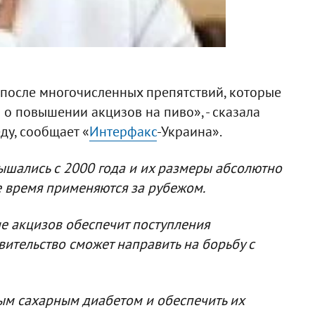
 после многочисленных препятствий, которые
 о повышении акцизов на пиво», - сказала
ду, сообщает «
Интерфакс
-Украина».
вышались с 2000 года и их размеры абсолютно
е время применяются за рубежом.
е акцизов обеспечит поступления
вительство сможет направить на борьбу с
ым сахарным диабетом и обеспечить их