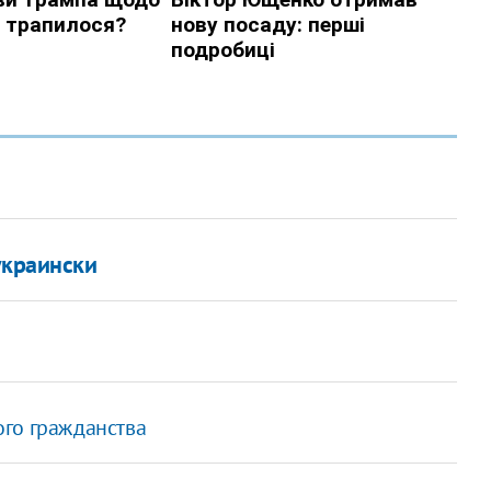
украински
ого гражданства