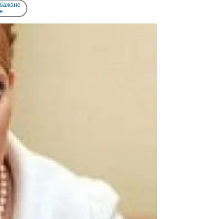
 бажане
e