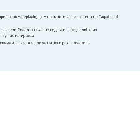
ристання матеріалів, що містять посилання на агентство "Українськi
х реклами. Редакція може не поділяти погляди, які в них
ні у цих матеріалах.
повідальність за зміст реклами несе рекламодавець.