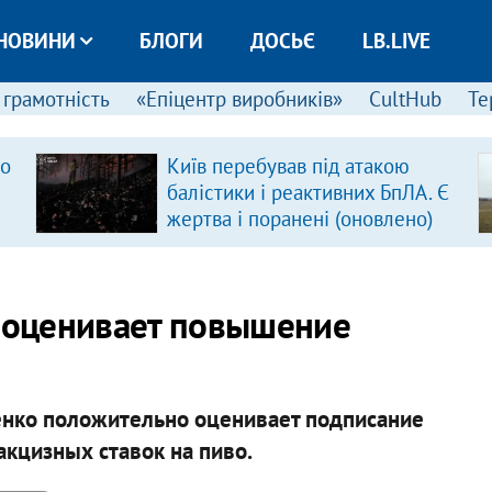
НОВИНИ
БЛОГИ
ДОСЬЄ
LB.LIVE
 грамотність
«Епіцентр виробників»
CultHub
Те
ро
Київ перебував під атакою
балістики і реактивних БпЛА. Є
жертва і поранені (оновлено)
 оценивает повышение
нко положительно оценивает подписание
акцизных ставок на пиво.