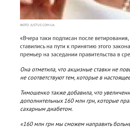
ФОТО: JUSTUS.COM.UA
«Вчера таки подписан после ветирования,
ставились на пути к принятию этого закона
премьер на заседании правительства в сре
Она отметила, что акцизные ставки не по
не соответствуют тем, которые в настояще
Тимошенко также добавила, что увеличени
дополнительных 160 млн грн, которые пра
сахарным диабетом.
«160 млн грн мы сможем направить больн