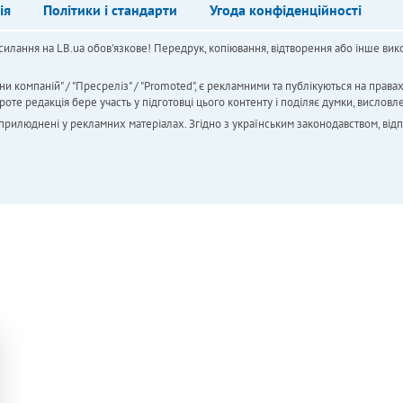
ія
Політики і стандарти
Угода конфіденційності
силання на LB.ua обов'язкове! Передрук, копіювання, відтворення або інше вико
ни компаній" / "Пресреліз" / "Promoted", є рекламними та публікуються на права
 редакція бере участь у підготовці цього контенту і поділяє думки, висловле
 оприлюднені у рекламних матеріалах. Згідно з українським законодавством, від