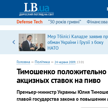
Defense Tech
“30 років гривні”
Фінансова
серця
Мер Тбілісі Каладзе заявив п
 кави
обман України і Грузії з боку
НАТО
Головна
—
Політика
—
24 червня 2009
, 13:01
Тимошенко положительно
акцизных ставок на пиво
Премьер-министр Украины Юлия Тимоше
главой государства закона о повышении 