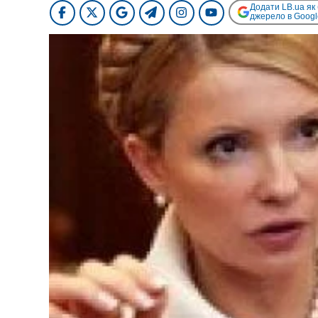
Додати LB.ua як
джерело в Googl