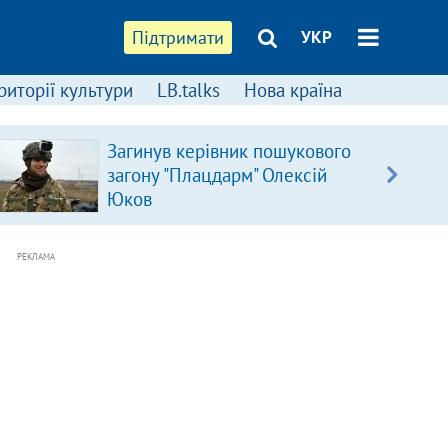
Підтримати
УКР
риторії культури
LB.talks
Нова країна
Загинув керівник пошукового
загону "Плацдарм" Олексій
Юков
РЕКЛАМА