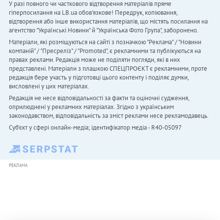
У разі повного чи часткового відтворення матеріалів пряме
гіперпосилання на LB.ua обов'язкове! Передрук, копіювання,
відтворення або інше використання матеріалів, що містять посилання на
агентство "Українськi Новини" й "Українська Фото Група", заборонено.
Матеріали, які розміщуються на сайті з позначкою "Реклама" / "Новини
компаній" / "Пресреліз" / "Promoted", є рекламними та публікуються на
правах реклами. Редакція може не поділяти погляди, які в них
представлені. Матеріали з плашкою СПЕЦПРОЄКТ є рекламними, проте
редакція бере участь у підготовці цього контенту і поділяє думки,
висловлені у цих матеріалах.
Редакція не несе відповідальності за факти та оціночні судження,
оприлюднені у рекламних матеріалах. Згідно з українським
законодавством, відповідальність за зміст реклами несе рекламодавець.
Cуб'єкт у сфері онлайн-медіа; ідентифікатор медіа - R40-05097
РЕКЛАМА