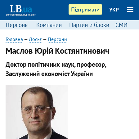
Підтримати
УКР
Персоны
Компании
Партии и блоки
СМИ
П
Головна
—
Досьє
—
Персони
Маслов Юрій Костянтинович
Доктор політичних наук, професор,
Заслужений економіст України