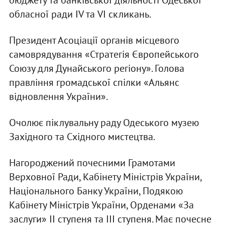
бюджету та банківської діяльності Одеської
обласної ради IV та VІ скликань.
Президент Асоціації органів місцевого
самоврядування «Стратегія Європейського
Союзу для Дунайського регіону». Голова
правління громадської спілки «Альянс
відновлення України».
Очолює піклувальну раду Одеського музею
Західного та Східного мистецтва.
Нагороджений почесними Грамотами
Верховної Ради, Кабінету Міністрів України,
Національного Банку України, Подякою
Кабінету Міністрів України, Орденами «За
заслуги» II ступеня та III ступеня. Має почесне