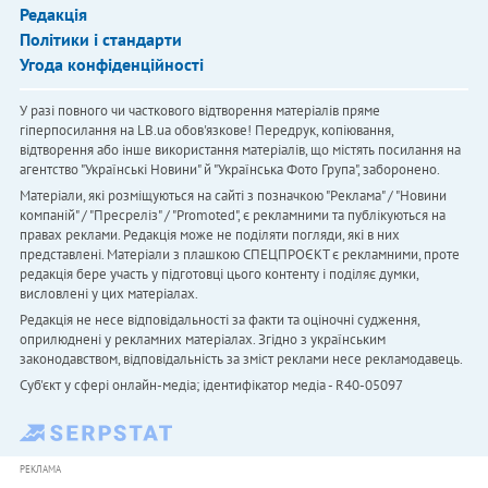
Редакція
Політики і стандарти
Угода конфіденційності
У разі повного чи часткового відтворення матеріалів пряме
гіперпосилання на LB.ua обов'язкове! Передрук, копіювання,
відтворення або інше використання матеріалів, що містять посилання на
агентство "Українськi Новини" й "Українська Фото Група", заборонено.
Матеріали, які розміщуються на сайті з позначкою "Реклама" / "Новини
компаній" / "Пресреліз" / "Promoted", є рекламними та публікуються на
правах реклами. Редакція може не поділяти погляди, які в них
представлені. Матеріали з плашкою СПЕЦПРОЄКТ є рекламними, проте
редакція бере участь у підготовці цього контенту і поділяє думки,
висловлені у цих матеріалах.
Редакція не несе відповідальності за факти та оціночні судження,
оприлюднені у рекламних матеріалах. Згідно з українським
законодавством, відповідальність за зміст реклами несе рекламодавець.
Cуб'єкт у сфері онлайн-медіа; ідентифікатор медіа - R40-05097
РЕКЛАМА