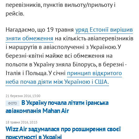
перевізників, пунктів вильоту/прильоту і
рейсів.
Нагадаємо, що 19 травня
уряд Естонії вирішив
зняти обмеження
на кількість авіаперевізників
і маршрутів в авіасполученні з Україною. У
березні-квітні майже всі обмеження на
польоти в Україну зняла Білорусь, в березні -
Італія і Польща. У січні
принцип відкритого
неба почав діяти між Україною і США.
21 березня 2016, 13:00
В Україну почала літати іранська
ФОТО
авіакомпанія Mahan Air
18 травня 2016, 10:15
Wizz Air задумалася про розширення своєї
присутності в Україні