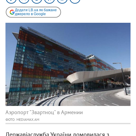
Додати LB.ua як бажане
джерело в Google
Аэропорт "Звартноц" в Армении
ФОТО: MEDIAMAX.AM
Державіаслужба України домовилася з