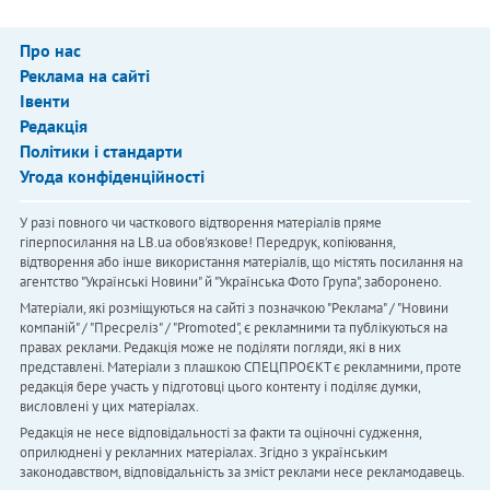
Про нас
Реклама на сайті
Івенти
Редакція
Політики і стандарти
Угода конфіденційності
У разі повного чи часткового відтворення матеріалів пряме
гіперпосилання на LB.ua обов'язкове! Передрук, копіювання,
відтворення або інше використання матеріалів, що містять посилання на
агентство "Українськi Новини" й "Українська Фото Група", заборонено.
Матеріали, які розміщуються на сайті з позначкою "Реклама" / "Новини
компаній" / "Пресреліз" / "Promoted", є рекламними та публікуються на
правах реклами. Редакція може не поділяти погляди, які в них
представлені. Матеріали з плашкою СПЕЦПРОЄКТ є рекламними, проте
редакція бере участь у підготовці цього контенту і поділяє думки,
висловлені у цих матеріалах.
Редакція не несе відповідальності за факти та оціночні судження,
оприлюднені у рекламних матеріалах. Згідно з українським
законодавством, відповідальність за зміст реклами несе рекламодавець.