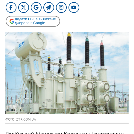
Додати LB.ua як бажане
джерело в Google
ФОТО: ZTR.COM.UA