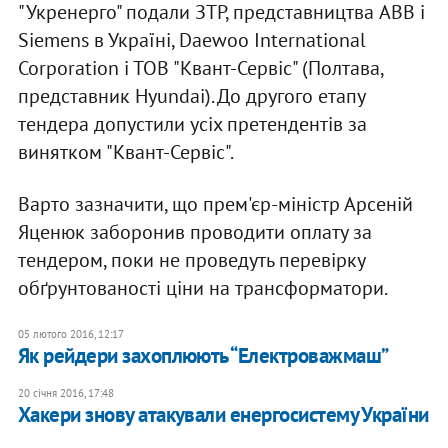
"Укренерго" подали ЗТР, представництва ABB і
Siemens в Україні, Daewoo International
Corporation і ТОВ "Квант-Сервіс" (Полтава,
представник Hyundai). До другого етапу
тендера допустили усіх претендентів за
винятком "Квант-Сервіс".
Варто зазначити, що прем'єр-міністр Арсеній
Яценюк заборонив проводити оплату за
тендером, поки не проведуть перевірку
обґрунтованості ціни на трансформатори.
05 лютого 2016, 12:17
Як рейдери захоплюють “Електроважмаш”
20 січня 2016, 17:48
Хакери знову атакували енергосистему України