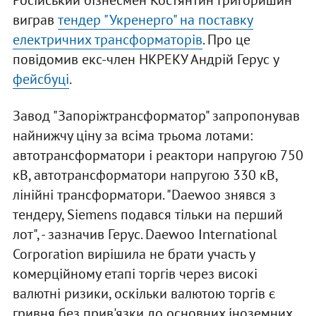
Російський бізнесмен Костянтин Григоришин
виграв
тендер "Укренерго" на поставку
електричних трансформаторів
. Про це
повідомив екс-член НКРЕКУ Андрій Герус у
фейсбуці
.
Завод "Запоріжтрансформатор" запропонував
найнижчу ціну за всіма трьома лотами:
автотрансформатори і реактори напругою 750
кВ, автотрансформатори напругою 330 кВ,
лінійні трансформатори. "Daewoo знявся з
тендеру, Siemens подався тільки на перший
лот", - зазначив Герус. Daewoo International
Corporation вирішила не брати участь у
комерційному етапі торгів через високі
валютні ризики, оскільки валютою торгів є
гривня без прив'язки до основних іноземних