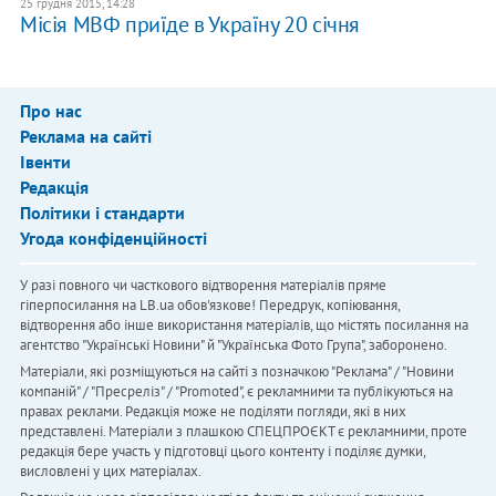
25 грудня 2015, 14:28
Місія МВФ приїде в Україну 20 січня
Про нас
Реклама на сайті
Івенти
Редакція
Політики і стандарти
Угода конфіденційності
У разі повного чи часткового відтворення матеріалів пряме
гіперпосилання на LB.ua обов'язкове! Передрук, копіювання,
відтворення або інше використання матеріалів, що містять посилання на
агентство "Українськi Новини" й "Українська Фото Група", заборонено.
Матеріали, які розміщуються на сайті з позначкою "Реклама" / "Новини
компаній" / "Пресреліз" / "Promoted", є рекламними та публікуються на
правах реклами. Редакція може не поділяти погляди, які в них
представлені. Матеріали з плашкою СПЕЦПРОЄКТ є рекламними, проте
редакція бере участь у підготовці цього контенту і поділяє думки,
висловлені у цих матеріалах.