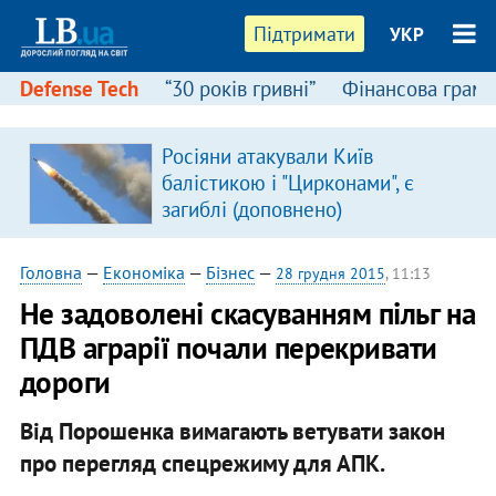
Підтримати
УКР
Defense Tech
“30 років гривні”
Фінансова грамо
:
Росіяни атакували Київ
балістикою і "Цирконами", є
загиблі (доповнено)
Головна
—
Економіка
—
Бізнес
—
28 грудня 2015
, 11:13
Не задоволені скасуванням пільг на
ПДВ аграрії почали перекривати
дороги
Від Порошенка вимагають ветувати закон
про перегляд спецрежиму для АПК.