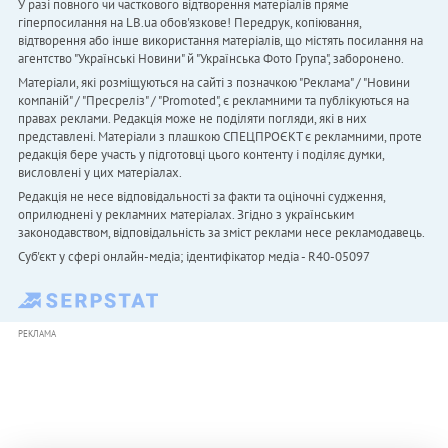
У разі повного чи часткового відтворення матеріалів пряме
гіперпосилання на LB.ua обов'язкове! Передрук, копіювання,
відтворення або інше використання матеріалів, що містять посилання на
агентство "Українськi Новини" й "Українська Фото Група", заборонено.
Матеріали, які розміщуються на сайті з позначкою "Реклама" / "Новини
компаній" / "Пресреліз" / "Promoted", є рекламними та публікуються на
правах реклами. Редакція може не поділяти погляди, які в них
представлені. Матеріали з плашкою СПЕЦПРОЄКТ є рекламними, проте
редакція бере участь у підготовці цього контенту і поділяє думки,
висловлені у цих матеріалах.
Редакція не несе відповідальності за факти та оціночні судження,
оприлюднені у рекламних матеріалах. Згідно з українським
законодавством, відповідальність за зміст реклами несе рекламодавець.
Cуб'єкт у сфері онлайн-медіа; ідентифікатор медіа - R40-05097
РЕКЛАМА