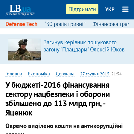
Підтримати
УКР
Defense Tech
“30 років гривні”
Фінансова грамо
Загинув керівник пошукового
я
загону "Плацдарм" Олексій Юков
Головна
—
Економіка
—
Держава
—
27 грудня 2015
, 21:54
У бюджеті-2016 фінансування
сектору нацбезпеки і оборони
збільшено до 113 млрд грн, -
Яценюк
Окремо виділено кошти на антикорупційні