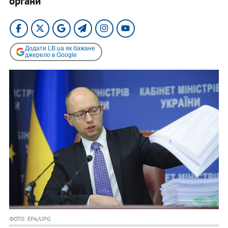
органи
Додати LB.ua як бажане
джерело в Google
ФОТО: EPA/UPG