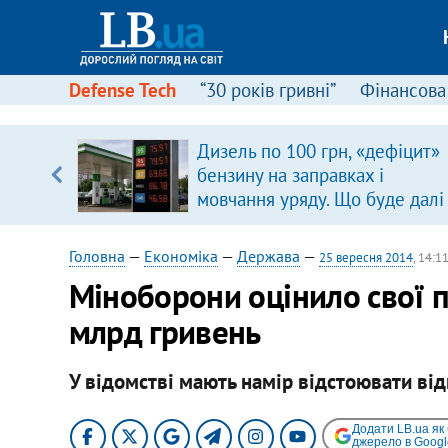
Defense Tech
“30 років гривні”
Фінансова
Дизель по 100 грн, «дефіцит»
, є
бензину на заправках і
мовчання уряду. Що буде далі
цінами на пальне?
Головна
—
Економіка
—
Держава
—
25 вересня 2014
, 14:1
Міноборони оцінило свої п
млрд гривень
У відомстві мають намір відстоювати ві
Додати LB.ua як
джерело в Googl