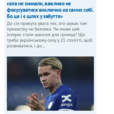
села не зникали, важливо не
фокусуватися виключно на самих собі.
Бо це і є шлях у забуття»
До сіл прикута увага тих, хто шукає там
прихистку чи безпеки. Чи може цей
інтерес стати шансом для громад? Що
треба українському селу у 21 столітті, щоб
розвиватися, і до…