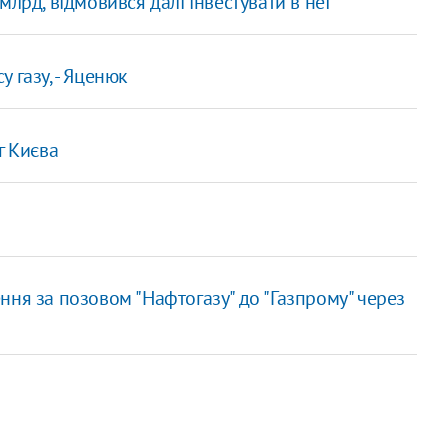
лрд, відмовився далі інвестувати в неї
 газу, - Яценюк
г Києва
ня за позовом "Нафтогазу" до "Газпрому" через