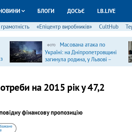
НОВИНИ
БЛОГИ
ДОСЬЄ
LB.LIVE
 грамотність
«Епіцентр виробників»
CultHub
Те
Масована атака по
ФОТО
Україні: на Дніпропетровщині
 з
загинула родина, у Львові –
удар по багатоповерхівках
(доповнюється)
1
отреби на 2015 рік у 47,2
дповідну фінансову пропозицію
 бажане
e