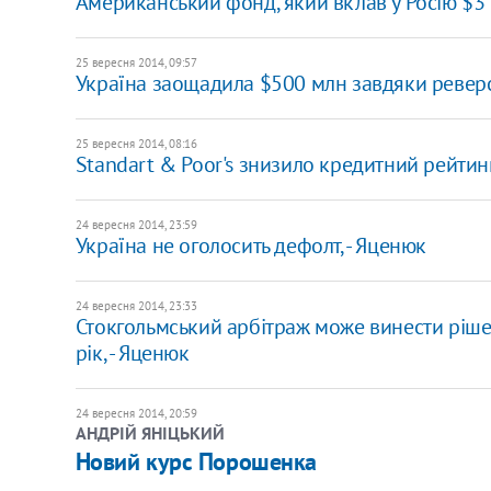
Американський фонд, який вклав у Росію $3 м
25 вересня 2014, 09:57
Україна заощадила $500 млн завдяки реверсу
25 вересня 2014, 08:16
Standart & Poor's знизило кредитний рейтин
24 вересня 2014, 23:59
Україна не оголосить дефолт, - Яценюк
24 вересня 2014, 23:33
Стокгольмський арбітраж може винести рішен
рік, - Яценюк
24 вересня 2014, 20:59
АНДРІЙ ЯНІЦЬКИЙ
Новий курс Порошенка