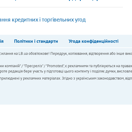
ння кредитних і торгівельних угод
ія
Політики і стандарти
Угода конфіденційності
силання на LB.ua обов'язкове! Передрук, копіювання, відтворення або інше вико
ни компаній" / "Пресреліз" / "Promoted", є рекламними та публікуються на права
 редакція бере участь у підготовці цього контенту і поділяє думки, висловле
 оприлюднені у рекламних матеріалах. Згідно з українським законодавством, від