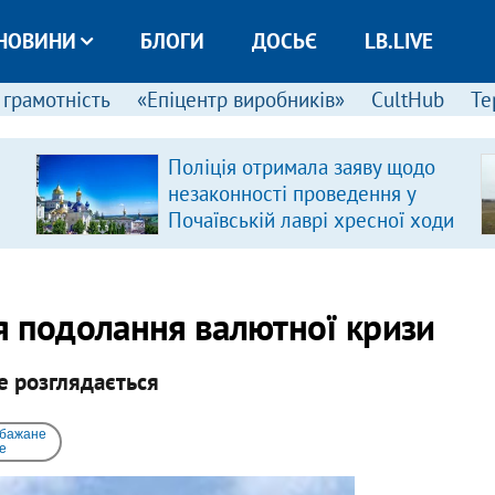
НОВИНИ
БЛОГИ
ДОСЬЄ
LB.LIVE
 грамотність
«Епіцентр виробників»
CultHub
Те
Поліція отримала заяву щодо
незаконності проведення у
Почаївській лаврі хресної ходи
я подолання валютної кризи
е розглядається
 бажане
e