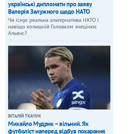
українські дипломати про заяву
Валерія Залужного щодо НАТО
Чи існує реальна альтернатива НАТО і
навіщо колишній Головком знецінює
Альянс?
ВІТАЛІЙ ТКАЧУК
Михайло Мудрик – вільний. Як
футболіст наперед відбув покарання