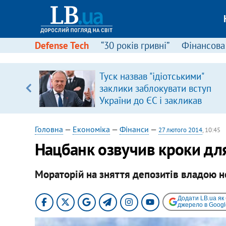
Defense Tech
“30 років гривні”
Фінансова
Туск назвав "ідіотськими"
, є
заклики заблокувати вступ
України до ЄС і закликав
припинити антиукраїнську
риторику
Головна
—
Економіка
—
Фінанси
—
27 лютого 2014
, 10:45
Нацбанк озвучив кроки дл
Мораторій на зняття депозитів владою н
Додати LB.ua як
джерело в Googl