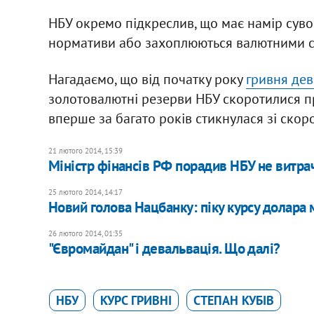
НБУ окремо підкреслив, що має намір суво
нормативи або захоплюються валютними сп
Нагадаємо, що від початку року
гривня дев
золотовалютні резерви НБУ скоротилися пр
вперше за багато років стикнулася зі скоро
21 лютого 2014, 15:39
Міністр фінансів РФ порадив НБУ не витра
25 лютого 2014, 14:17
Новий голова Нацбанку: піку курсу долара
26 лютого 2014, 01:35
"Євромайдан" і девальвація. Що далі?
НБУ
КУРС ГРИВНІ
СТЕПАН КУБІВ