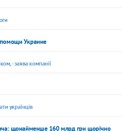
оги
 помощи Украине
ком, - заява компанії
ати українців
ича: щонайменше 160 млрд грн щорічно