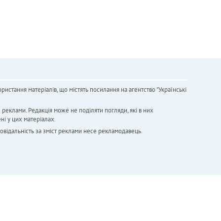
ристання матеріалів, що містять посилання на агентство "Українськi
х реклами. Редакція може не поділяти погляди, які в них
ні у цих матеріалах.
повідальність за зміст реклами несе рекламодавець.