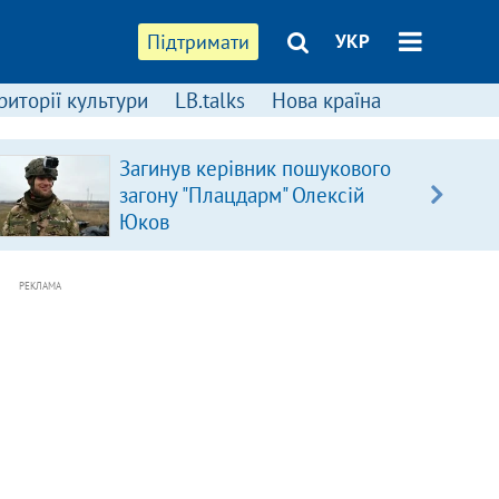
Підтримати
УКР
риторії культури
LB.talks
Нова країна
Загинув керівник пошукового
загону "Плацдарм" Олексій
Юков
РЕКЛАМА