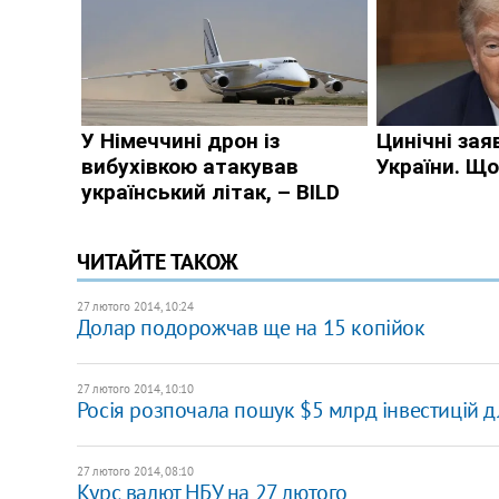
ЧИТАЙТЕ ТАКОЖ
27 лютого 2014, 10:24
Долар подорожчав ще на 15 копійок
27 лютого 2014, 10:10
Росія розпочала пошук $5 млрд інвестицій 
27 лютого 2014, 08:10
Курс валют НБУ на 27 лютого