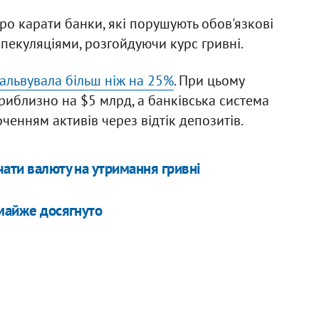
ро карати банки, які порушують обов'язкові
екуляціями, розгойдуючи курс гривні.
альвувала більш ніж на 25%
. При цьому
иблизно на $5 млрд, а банківська система
ченням активів через відтік депозитів.
чати валюту на утримання гривні
 майже досягнуто