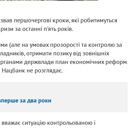
звав першочергові кроки, які робитимуться
зи за останні п'ять років.
ми (але на умовах прозорості та контролю за
кладників, отримати позику від зовнішніх
органами держвлади план економічних реформ.
 Нацбанк не розглядає.
вперше за два роки
в вважає ситуацію контрольованою і