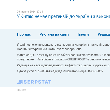
26 лютого 2014, 17:18
У Китаю немає претензій до України з викона
Про нас
Реклама на сайті
Івенти
Редакц
У разі повного чи часткового відтворення матеріалів пряме гіперпо
Новини" й "Українська Фото Група", заборонено.
Матеріали, які розміщуються на сайті з позначкою "Реклама" / "Нови
представлені. Матеріали з плашкою СПЕЦПРОЄКТ є рекламними, проте
Редакція не несе відповідальності за факти та оціночні судження,
Cуб'єкт у сфері онлайн-медіа; ідентифікатор медіа - R40-05097
РЕКЛАМА