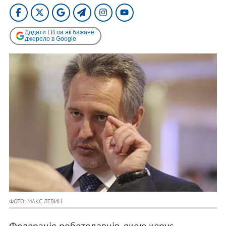
Додати LB.ua як бажане
джерело в Google
ФОТО: МАКС ЛЕВИН