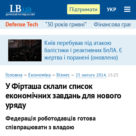
Підтримати
УКР
Defense Tech
“30 років гривні”
Фінансова грамо
Київ перебував під атакою
балістики і реактивних БпЛА. Є
жертва і поранені (оновлено)
Головна
—
Економіка
—
Бізнес
—
25 лютого 2014
, 15:25
У Фірташа склали список
економічних завдань для нового
уряду
Федерація роботодавців готова
співпрацювати з владою