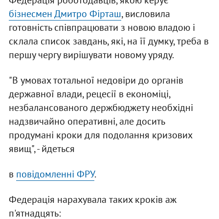
Федерація роботодавців, якою керує
бізнесмен Дмитро Фірташ
, висловила
готовність співпрацювати з новою владою і
склала список завдань, які, на її думку, треба в
першу чергу вирішувати новому уряду.
"В умовах тотальної недовіри до органів
державної влади, рецесії в економіці,
незбалансованого держбюджету необхідні
надзвичайно оперативні, але досить
продумані кроки для подолання кризових
явищ", - йдеться
в
повідомленні ФРУ
.
Федерація нарахувала таких кроків аж
п'ятнадцять: