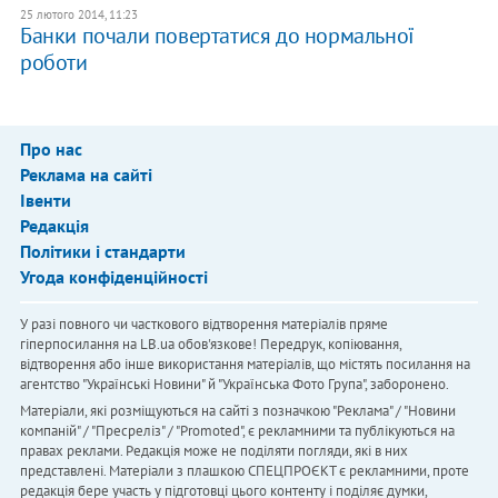
25 лютого 2014, 11:23
Банки почали повертатися до нормальної
роботи
Про нас
Реклама на сайті
Івенти
Редакція
Політики і стандарти
Угода конфіденційності
У разі повного чи часткового відтворення матеріалів пряме
гіперпосилання на LB.ua обов'язкове! Передрук, копіювання,
відтворення або інше використання матеріалів, що містять посилання на
агентство "Українськi Новини" й "Українська Фото Група", заборонено.
Матеріали, які розміщуються на сайті з позначкою "Реклама" / "Новини
компаній" / "Пресреліз" / "Promoted", є рекламними та публікуються на
правах реклами. Редакція може не поділяти погляди, які в них
представлені. Матеріали з плашкою СПЕЦПРОЄКТ є рекламними, проте
редакція бере участь у підготовці цього контенту і поділяє думки,