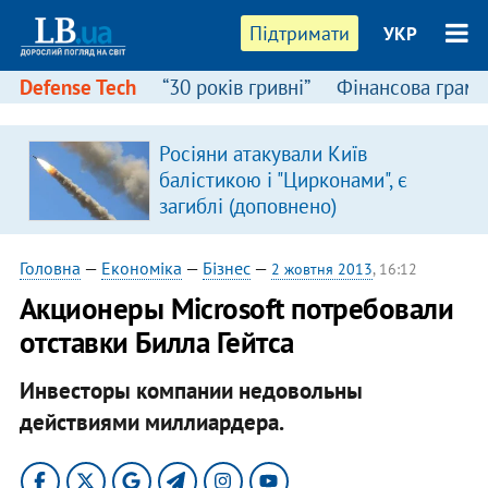
Підтримати
УКР
Defense Tech
“30 років гривні”
Фінансова грамо
:
Росіяни атакували Київ
балістикою і "Цирконами", є
загиблі (доповнено)
Головна
—
Економіка
—
Бізнес
—
2 жовтня 2013
, 16:12
Акционеры Microsoft потребовали
отставки Билла Гейтса
Инвесторы компании недовольны
действиями миллиардера.