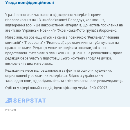
Угода конфіденційності
У разі повного чи часткового відтворення матеріалів пряме
гіперпосилання на LB.ua обов'язкове! Передрук, копіювання,
відтворення або інше використання матеріалів, що містять посилання на
агентство "Українськi Новини" й "Українська Фото Група", заборонено.
Матеріали, які розміщуються на сайті з позначкою "Реклама" / "Новини
компаній" / "Пресреліз" / "Promoted", є рекламними та публікуються на
правах реклами. Редакція може не поділяти погляди, які в них
представлені. Матеріали з плашкою СПЕЦПРОЄКТ є рекламними, проте
редакція бере участь у підготовці цього контенту і поділяє думки,
висловлені у цих матеріалах.
Редакція не несе відповідальності за факти та оціночні судження,
оприлюднені у рекламних матеріалах. Згідно з українським
законодавством, відповідальність за зміст реклами несе рекламодавець.
Cуб'єкт у сфері онлайн-медіа; ідентифікатор медіа - R40-05097
РЕКЛАМА