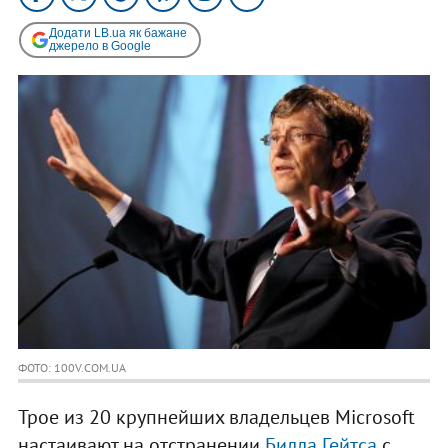
Додати LB.ua як бажане
джерело в Google
ФОТО: 100V.COM.UA
Трое из 20 крупнейших владельцев Microsoft
настаивают на отстранении
Билла Гейтса
с