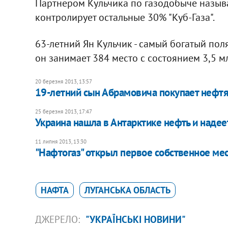
Партнером Кульчика по газодобыче назы
контролирует остальные 30% "Куб-Газа".
63-летний Ян Кульчик - самый богатый пол
он занимает 384 место с состоянием 3,5 м
20 березня 2013, 13:57
19-летний сын Абрамовича покупает нефт
25 березня 2013, 17:47
Украина нашла в Антарктике нефть и наде
11 липня 2013, 13:30
"Нафтогаз" открыл первое собственное м
НАФТА
ЛУГАНСЬКА ОБЛАСТЬ
ДЖЕРЕЛО:
"УКРАЇНСЬКІ НОВИНИ"