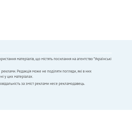
ристання матеріалів, що містять посилання на агентство "Українськi
х реклами. Редакція може не поділяти погляди, які в них
ні у цих матеріалах.
повідальність за зміст реклами несе рекламодавець.