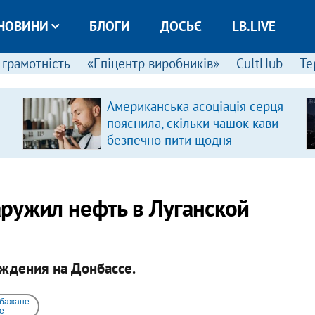
НОВИНИ
БЛОГИ
ДОСЬЄ
LB.LIVE
 грамотність
«Епіцентр виробників»
CultHub
Те
Американська асоціація серця
пояснила, скільки чашок кави
безпечно пити щодня
ружил нефть в Луганской
ждения на Донбассе.
 бажане
e