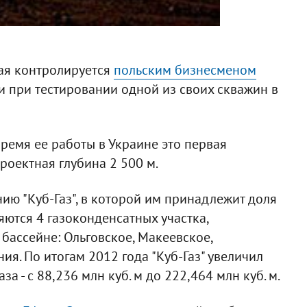
рая контролируется
польским бизнесменом
и при тестировании одной из своих скважин в
ремя ее работы в Украине это первая
роектная глубина 2 500 м.
ию "Куб-Газ", в которой им принадлежит доля
яются 4 газоконденсатных участка,
ассейне: Ольговское, Макеевское,
я. По итогам 2012 года "Куб-Газ" увеличил
а - с 88,236 млн куб. м до 222,464 млн куб. м.