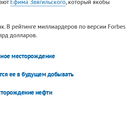
вают
Ефима Звягильского
, который якобы
як. В рейтинге миллиардеров по версии Forbes
лрд долларов.
яное месторождение
ется ее в будущем добывать
есторождение нефти