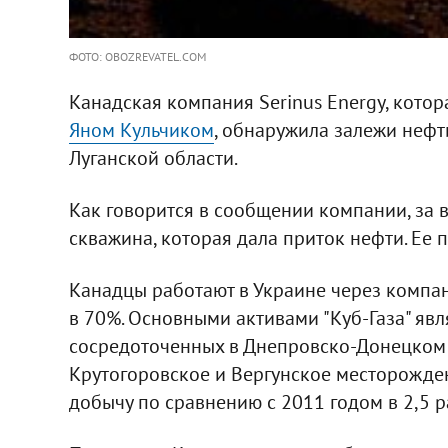
ФОТО: OBOZREVATEL.COM
Канадская компания Serinus Energy, кото
Яном Кульчиком
, обнаружила залежи нефт
Луганской области.
Как говорится в сообщении компании, за в
скважина, которая дала приток нефти. Ее п
Канадцы работают в Украине через компан
в 70%. Основными активами "Куб-Газа" явл
сосредоточенных в Днепровско-Донецком б
Крутогоровское и Вергунское месторождени
добычу по сравнению с 2011 годом в 2,5 раз