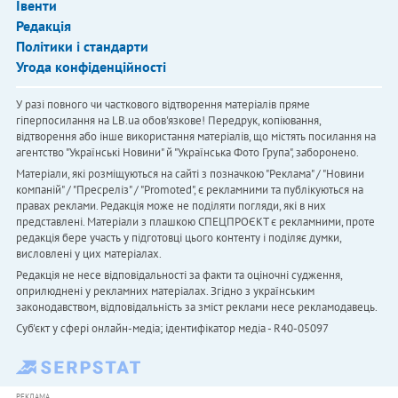
Івенти
Редакція
Політики і стандарти
Угода конфіденційності
У разі повного чи часткового відтворення матеріалів пряме
гіперпосилання на LB.ua обов'язкове! Передрук, копіювання,
відтворення або інше використання матеріалів, що містять посилання на
агентство "Українськi Новини" й "Українська Фото Група", заборонено.
Матеріали, які розміщуються на сайті з позначкою "Реклама" / "Новини
компаній" / "Пресреліз" / "Promoted", є рекламними та публікуються на
правах реклами. Редакція може не поділяти погляди, які в них
представлені. Матеріали з плашкою СПЕЦПРОЄКТ є рекламними, проте
редакція бере участь у підготовці цього контенту і поділяє думки,
висловлені у цих матеріалах.
Редакція не несе відповідальності за факти та оціночні судження,
оприлюднені у рекламних матеріалах. Згідно з українським
законодавством, відповідальність за зміст реклами несе рекламодавець.
Cуб'єкт у сфері онлайн-медіа; ідентифікатор медіа - R40-05097
РЕКЛАМА