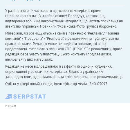
У разі повного чи часткового відтворення матеріалів пряме
гіперпосилання на LB.ua обов'язкове! Передрук, копіювання,
відтворення або інше використання матеріалів, що містять посилання на
агентство "Українськi Новини" й "Українська Фото Група", заборонено.
Матеріали, які розміщуються на сайті з позначкою "Реклама" / "Новини
компаній" / "Пресреліз" / "Promoted", є рекламними та публікуються на
правах реклами. Редакція може не поділяти погляди, які в них
представлені. Матеріали з плашкою СПЕЦПРОЄКТ є рекламними, проте
редакція бере участь у підготовці цього контенту і поділяє думки,
висловлені у цих матеріалах.
Редакція не несе відповідальності за факти та оціночні судження,
оприлюднені у рекламних матеріалах. Згідно з українським
законодавством, відповідальність за зміст реклами несе рекламодавець.
Cуб'єкт у сфері онлайн-медіа; ідентифікатор медіа - R40-05097
РЕКЛАМА