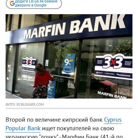
Додати LB.ua як бажане
джерело в Google
ФОТО: B2BLOGGER.COM
Второй по величине кипрский банк
Cyprus
Popular Bank
ищет покупателей на свою
украинскую "дочку" - Марфин Банк (41-й по