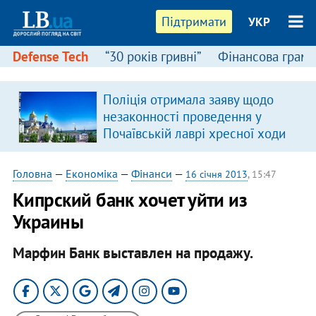
Підтримати
УКР
Defense Tech
“30 років гривні”
Фінансова грамо
Поліція отримала заяву щодо
незаконності проведення у
Почаївській лаврі хресної ходи
Головна
—
Економіка
—
Фінанси
—
16 січня 2013
, 15:47
Кипрский банк хочет уйти из
Украины
Марфин Банк выставлен на продажу.