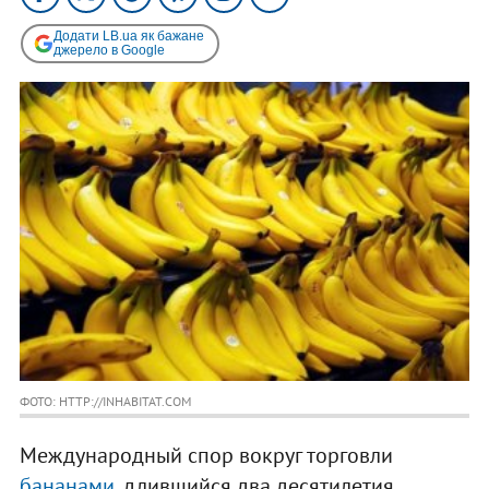
Додати LB.ua як бажане
джерело в Google
ФОТО: HTTP://INHABITAT.COM
Международный спор вокруг торговли
бананами
, длившийся два десятилетия,