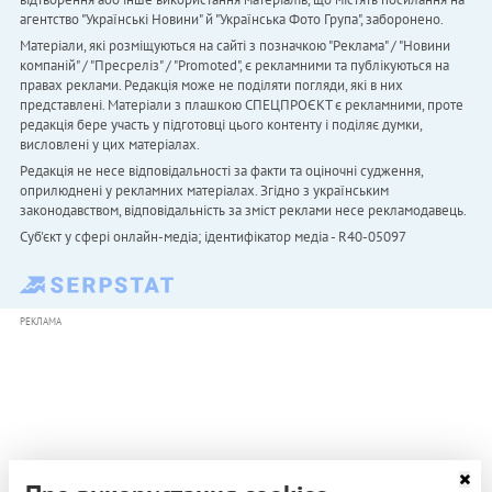
агентство "Українськi Новини" й "Українська Фото Група", заборонено.
Матеріали, які розміщуються на сайті з позначкою "Реклама" / "Новини
компаній" / "Пресреліз" / "Promoted", є рекламними та публікуються на
правах реклами. Редакція може не поділяти погляди, які в них
представлені. Матеріали з плашкою СПЕЦПРОЄКТ є рекламними, проте
редакція бере участь у підготовці цього контенту і поділяє думки,
висловлені у цих матеріалах.
Редакція не несе відповідальності за факти та оціночні судження,
оприлюднені у рекламних матеріалах. Згідно з українським
законодавством, відповідальність за зміст реклами несе рекламодавець.
Cуб'єкт у сфері онлайн-медіа; ідентифікатор медіа - R40-05097
РЕКЛАМА