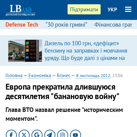
Підтримати
УКР
Defense Tech
“30 років гривні”
Фінансова грамо
Дизель по 100 грн, «дефіцит»
бензину на заправках і мовчання
уряду. Що буде далі з цінами на
пальне?
Головна
—
Економіка
—
Бізнес
—
8 листопада 2012
, 23:06
Европа прекратила длившуюся
десятилетия "банановую войну"
Глава ВТО назвал решение "историческим
моментом".