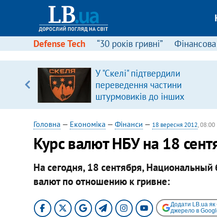
Defense Tech
“30 років гривні”
Фінансова
У "Скелі" підтвердили
уп
переведення частини
штурмовиків до інших
ку
підрозділів
Головна
—
Економіка
—
Фінанси
—
18 вересня 2012
, 08:00
​Курс валют НБУ на 18 сент
На сегодня, 18 сентября, Национальный
валют по отношению к гривне:
Додати LB.ua як
джерело в Googl