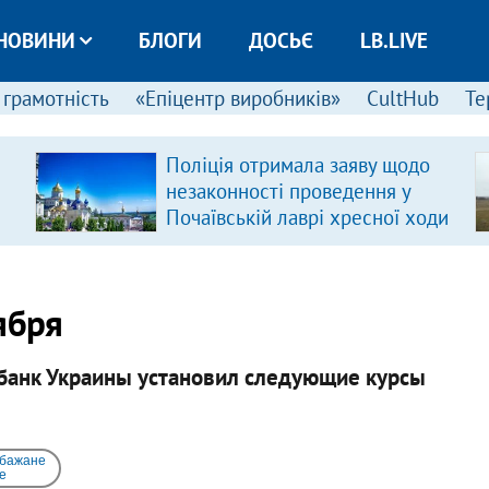
НОВИНИ
БЛОГИ
ДОСЬЄ
LB.LIVE
 грамотність
«Епіцентр виробників»
CultHub
Те
Поліція отримала заяву щодо
незаконності проведення у
Почаївській лаврі хресної ходи
ября
 банк Украины установил следующие курсы
 бажане
e