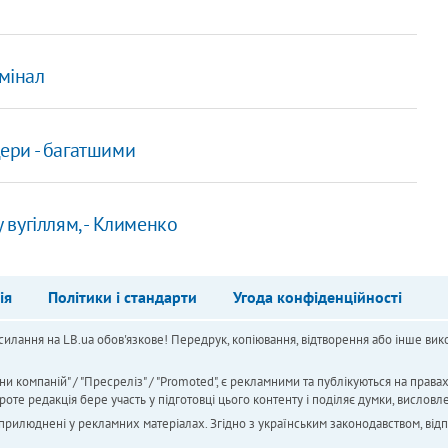
рмінал
дери - багатшими
вугіллям, - Клименко
ія
Політики і стандарти
Угода конфіденційності
силання на LB.ua обов'язкове! Передрук, копіювання, відтворення або інше вико
ни компаній" / "Пресреліз" / "Promoted", є рекламними та публікуються на права
 редакція бере участь у підготовці цього контенту і поділяє думки, висловле
 оприлюднені у рекламних матеріалах. Згідно з українським законодавством, від