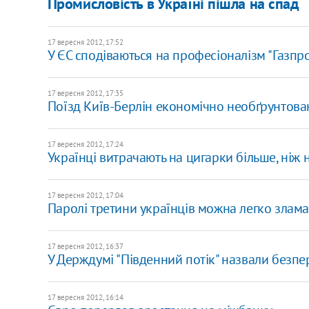
Промисловість в Україні пішла на спад
17 вересня 2012, 17:52
У ЄС сподіваються на професіоналізм "Газпр
17 вересня 2012, 17:35
Поїзд Київ-Берлін економічно необґрунтован
17 вересня 2012, 17:24
Українці витрачають на цигарки більше, ніж н
17 вересня 2012, 17:04
Паролі третини українців можна легко злам
17 вересня 2012, 16:37
У Держдумі "Південний потік" назвали безп
17 вересня 2012, 16:14