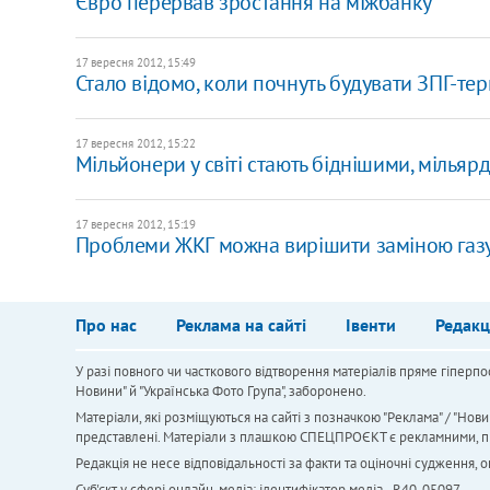
Євро перервав зростання на міжбанку
17 вересня 2012, 15:49
Стало відомо, коли почнуть будувати ЗПГ-те
17 вересня 2012, 15:22
Мільйонери у світі стають біднішими, мільяр
17 вересня 2012, 15:19
Проблеми ЖКГ можна вирішити заміною газу 
Про нас
Реклама на сайті
Івенти
Редакц
У разі повного чи часткового відтворення матеріалів пряме гіперпо
Новини" й "Українська Фото Група", заборонено.
Матеріали, які розміщуються на сайті з позначкою "Реклама" / "Нови
представлені. Матеріали з плашкою СПЕЦПРОЄКТ є рекламними, проте
Редакція не несе відповідальності за факти та оціночні судження,
Cуб'єкт у сфері онлайн-медіа; ідентифікатор медіа - R40-05097