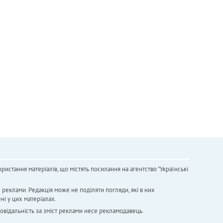
ристання матеріалів, що містять посилання на агентство "Українськi
х реклами. Редакція може не поділяти погляди, які в них
ні у цих матеріалах.
повідальність за зміст реклами несе рекламодавець.