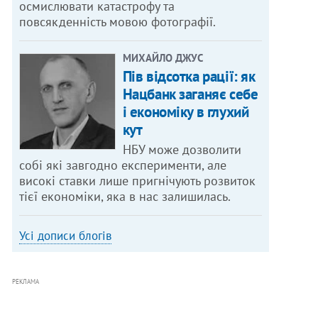
осмислювати катастрофу та
повсякденність мовою фотографії.
МИХАЙЛО ДЖУС
Пів відсотка рації: як
Нацбанк заганяє себе
і економіку в глухий
кут
НБУ може дозволити
собі які завгодно експерименти, але
високі ставки лише пригнічують розвиток
тієї економіки, яка в нас залишилась.
Усі дописи блогів
РЕКЛАМА