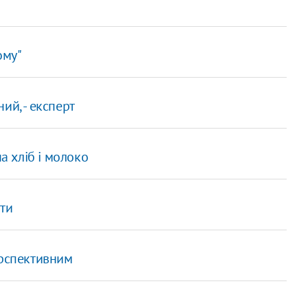
ому"
ий, - експерт
а хліб і молоко
ати
ерспективним