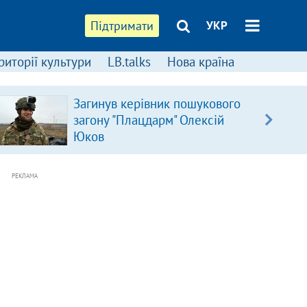
Підтримати
УКР
риторії культури
LB.talks
Нова країна
Загинув керівник пошукового
загону "Плацдарм" Олексій
Юков
РЕКЛАМА