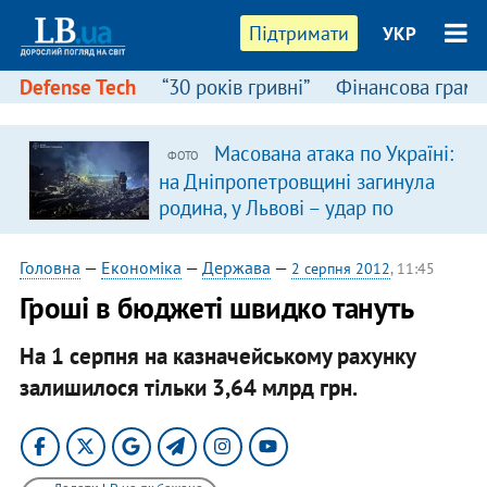
Підтримати
УКР
Defense Tech
“30 років гривні”
Фінансова грамо
Масована атака по Україні:
ФОТО
на Дніпропетровщині загинула
родина, у Львові – удар по
багатоповерхівках
(доповнюється)
Головна
—
Економіка
—
Держава
—
2 серпня 2012
, 11:45
Гроші в бюджеті швидко тануть
На 1 серпня на казначейському рахунку
залишилося тільки 3,64 млрд грн.