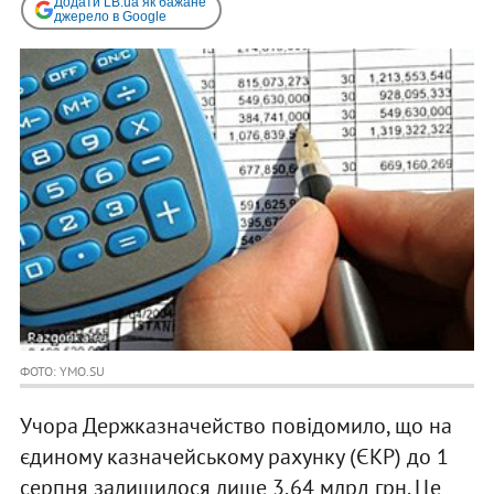
Додати LB.ua як бажане
джерело в Google
ФОТО: YMO.SU
Учора Держказначейство повідомило, що на
єдиному казначейському рахунку (ЄКР) до 1
серпня залишилося лише 3,64 млрд грн. Це