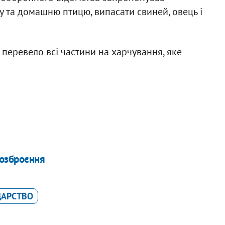
у та домашню птицю, випасати свиней, овець і
 перевело всі частини на харчування, яке
 озброєння
ДАРСТВО