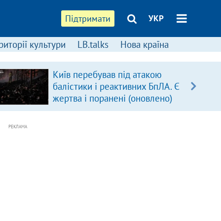
Підтримати
УКР
риторії культури
LB.talks
Нова країна
Київ перебував під атакою
балістики і реактивних БпЛА. Є
жертва і поранені (оновлено)
РЕКЛАМА