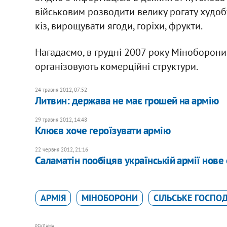
військовим розводити велику рогату худоб
кіз, вирощувати ягоди, горіхи, фрукти.
Нагадаємо, в грудні 2007 року Міноборони
організовують комерційні структури.
24 травня 2012, 07:52
Литвин: держава не має грошей на армію
29 травня 2012, 14:48
Клюєв хоче героїзувати армію
22 червня 2012, 21:16
Саламатін пообіцяв українській армії нове
АРМІЯ
МІНОБОРОНИ
СІЛЬСЬКЕ ГОСПО
РЕКЛАМА