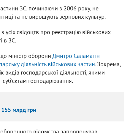
астини ЗС, починаючи з 2006 року, не
 птиці та не вирощують зернових культур.
 з усіх свідоцтв про реєстрацію військових
і в ЗС.
 що міністр оборони
Дмитро Саламатін
арську діяльність військових частин
. Зокрема,
к видів господарської діяльності, якими
-суб'єктам господарювання.
в 155 млрд грн
а оборонного відомства запропонував