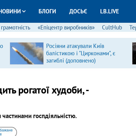
НОВИНИ
БЛОГИ
ДОСЬЄ
LB.LIVE
 грамотність
«Епіцентр виробників»
CultHub
Те
ро
Росіяни атакували Київ
балістикою і "Цирконами", є
загиблі (доповнено)
ить рогатої худоби, -
 частинами госпдіяльністю.
 бажане
e