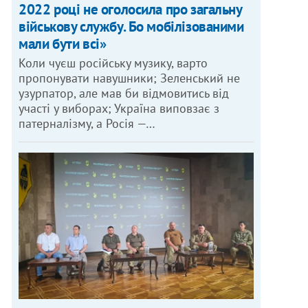
2022 році не оголосила про загальну
військову службу. Бо мобілізованими
мали бути всі»
Коли чуєш російську музику, варто
пропонувати навушники; Зеленський не
узурпатор, але мав би відмовитись від
участі у виборах; Україна виповзає з
патерналізму, а Росія —…