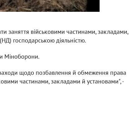
ати заняття військовими частинами, закладами,
(НД) господарською діяльністю.
би Міноборони.
 заходи щодо позбавлення й обмеження права
ковими частинами, закладами й установами", -