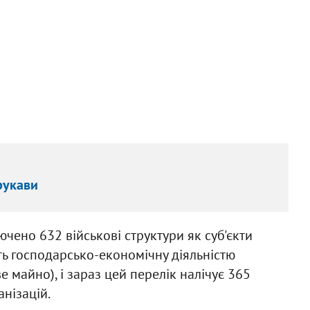
рукави
ючено 632 військові структури як суб'єкти
ять господарсько-економічну діяльністю
е майно), і зараз цей перелік налічує 365
анізацій.