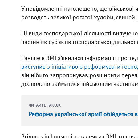
У повідомленні наголошено, що військові ч
розводять великої рогатої худоби, свиней,
Ці види господарської діяльності вилучено
частин як суб'єктів господарської діяльност
Раніше в ЗМІ з'явилася інформація про те,
виступив з ініціативою реформувати господ
він нібито запропонував розширити перелі
дозволено займатися військовим частинам
ЧИТАЙТЕ ТАКОЖ
Реформа української армії обійдеться 
Згідно з інформацією в деяких ЗМІ, голов