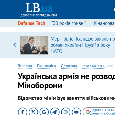
Defense Tech
“30 років гривні”
Фінансова
Мер Тбілісі Каладзе заявив п
уп
обман України і Грузії з боку
НАТО
ку
Головна
—
Економіка
—
Держава
—
26 червня 2012
, 05:03
Українська армія не розвод
Міноборони
Відомство мінімізує заняття військовими
Додати LB.ua як
джерело в Googl