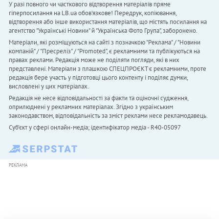
У разі повного чи часткового відтворення матеріалів пряме
гіперпосилання на LB.ua обов'язкове! Передрук, копіювання,
відтворення або інше використання матеріалів, що містять посилання на
агентство "Українськi Новини" й "Українська Фото Група", заборонено.
Матеріали, які розміщуються на сайті з позначкою "Реклама" / "Новини
компаній" / "Пресреліз" / "Promoted", є рекламними та публікуються на
правах реклами. Редакція може не поділяти погляди, які в них
представлені. Матеріали з плашкою СПЕЦПРОЄКТ є рекламними, проте
редакція бере участь у підготовці цього контенту і поділяє думки,
висловлені у цих матеріалах.
Редакція не несе відповідальності за факти та оціночні судження,
оприлюднені у рекламних матеріалах. Згідно з українським
законодавством, відповідальність за зміст реклами несе рекламодавець.
Cуб'єкт у сфері онлайн-медіа; ідентифікатор медіа - R40-05097
РЕКЛАМА