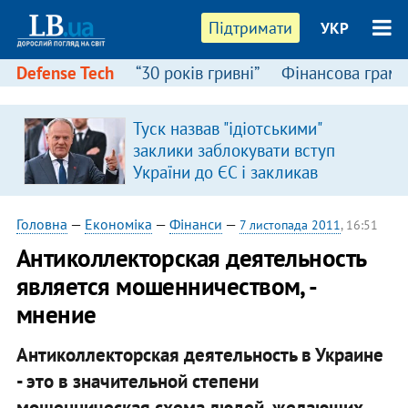
Підтримати
УКР
Defense Tech
“30 років гривні”
Фінансова грамо
Туск назвав "ідіотськими"
заклики заблокувати вступ
України до ЄС і закликав
припинити антиукраїнську
риторику
Головна
—
Економіка
—
Фінанси
—
7 листопада 2011
, 16:51
Антиколлекторская деятельность
является мошенничеством, -
мнение
Антиколлекторская деятельность в Украине
- это в значительной степени
мошенническая схема людей, желающих