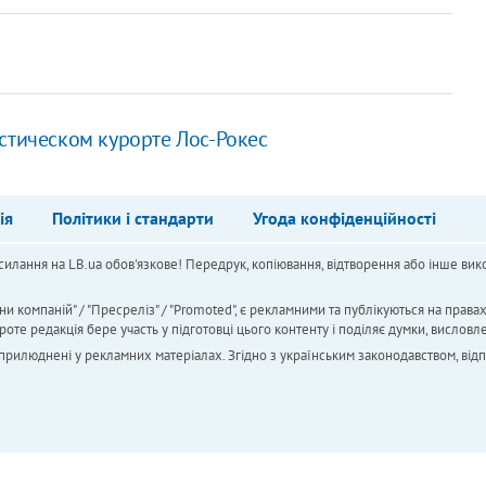
истическом курорте Лос-Рокес
ія
Політики і стандарти
Угода конфіденційності
силання на LB.ua обов'язкове! Передрук, копіювання, відтворення або інше вико
ни компаній" / "Пресреліз" / "Promoted", є рекламними та публікуються на права
 редакція бере участь у підготовці цього контенту і поділяє думки, висловле
 оприлюднені у рекламних матеріалах. Згідно з українським законодавством, від