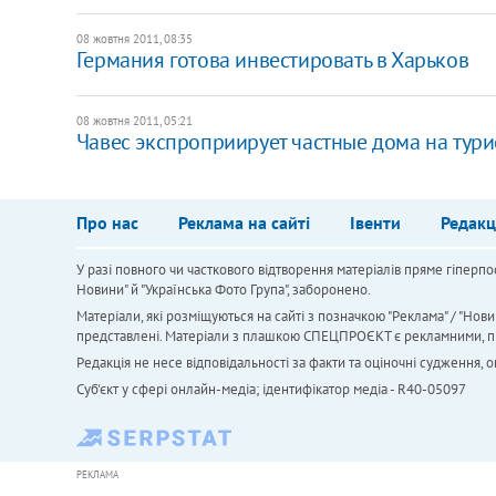
08 жовтня 2011, 08:35
Германия готова инвестировать в Харьков
08 жовтня 2011, 05:21
​Чавес экспроприирует частные дома на тур
Про нас
Реклама на сайті
Івенти
Редакц
У разі повного чи часткового відтворення матеріалів пряме гіперпо
Новини" й "Українська Фото Група", заборонено.
Матеріали, які розміщуються на сайті з позначкою "Реклама" / "Нови
представлені. Матеріали з плашкою СПЕЦПРОЄКТ є рекламними, проте
Редакція не несе відповідальності за факти та оціночні судження,
Cуб'єкт у сфері онлайн-медіа; ідентифікатор медіа - R40-05097
РЕКЛАМА