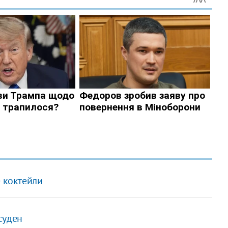
е коктейли
суден