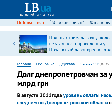
Defense Tech
“30 років гривні”
Фінансова
ою
Поліція отримала заяву щодо
пЛА. Є
незаконності проведення у
лено)
Почаївській лаврі хресної ход
Головна
—
Економіка
—
Держава
—
9 жовтня 2011
, 07:35
Долг днепропетровчан за у
млрд грн
В августе 2011года
уровень оплаты нас
среднем по Днепропетровской области
с