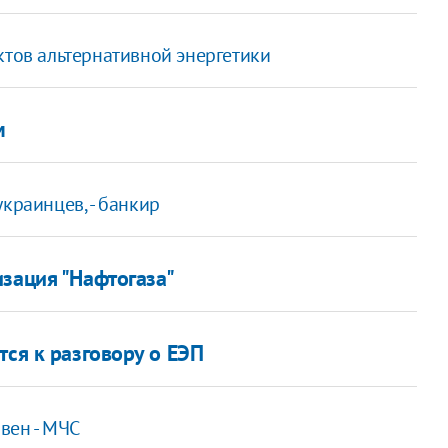
ктов альтернативной энергетики
м
краинцев, - банкир
изация "Нафтогаза"
тся к разговору о ЕЭП
ивен - МЧС