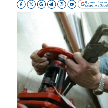
Додати LB.ua як
джерело в Googl