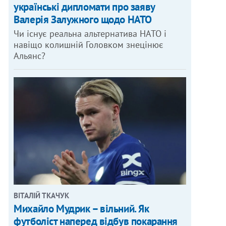
українські дипломати про заяву
Валерія Залужного щодо НАТО
Чи існує реальна альтернатива НАТО і
навіщо колишній Головком знецінює
Альянс?
ВІТАЛІЙ ТКАЧУК
Михайло Мудрик – вільний. Як
футболіст наперед відбув покарання