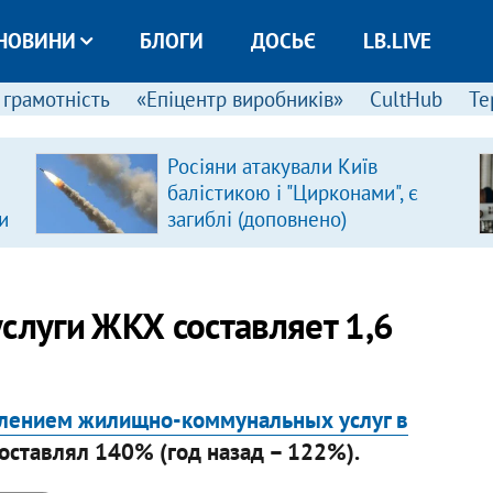
НОВИНИ
БЛОГИ
ДОСЬЄ
LB.LIVE
 грамотність
«Епіцентр виробників»
CultHub
Те
Росіяни атакували Київ
балістикою і "Цирконами", є
и
загиблі (доповнено)
слуги ЖКХ составляет 1,6
елением жилищно-коммунальных услуг в
оставлял 140% (год назад – 122%).