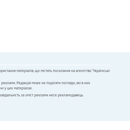
ристання матеріалів, що містять посилання на агентство "Українськi
х реклами. Редакція може не поділяти погляди, які в них
ні у цих матеріалах.
повідальність за зміст реклами несе рекламодавець.