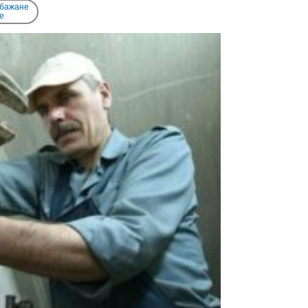
 бажане
e