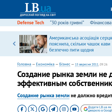
Defense Tech
“30 років гривні”
Фінансова
Американська асоціація серця
ольщі.
пояснила, скільки чашок кави
було
безпечно пити щодня
Головна
—
Економіка
—
Бізнес
—
15 вересня 2011
, 09:26
Создание рынка земли не 
эффективным собственника
Создание рынка земли
не должно вредит
Додати LB.ua як
джерело в Googl