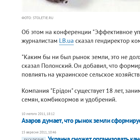
ФОТО: STOLETIE.RU
Об этом на конференции "Эффективное у
журналистам
LB.ua
сказал гендиректор ко
"Каким бы ни был рынок земли, это не до
сказал Полонский. Он добавил, что форм
повлиять на украинское сельское хозяйств
Компания "Ерідон" существует 18 лет, зан
семян, комбикормов и удобрений.
10 лютого 2011, 18:12
Азаров думает, что рынок земли сформируе
15 вересня 2011, 10:46
Украина сможет организовать кач
ЕКСКЛЮЗИВ