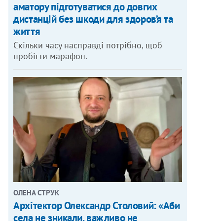
аматору підготуватися до довгих
дистанцій без шкоди для здоров’я та
життя
Скільки часу насправді потрібно, щоб
пробігти марафон.
ОЛЕНА СТРУК
Архітектор Олександр Столовий: «Аби
села не зникали, важливо не