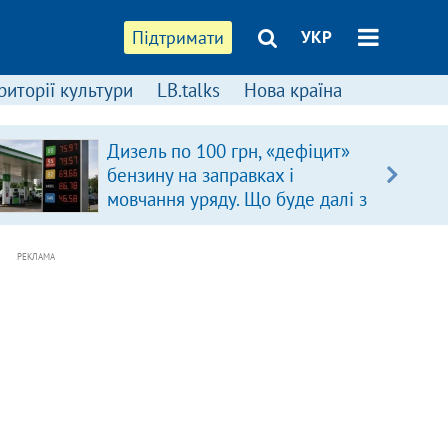
Підтримати
УКР
риторії культури
LB.talks
Нова країна
Дизель по 100 грн, «дефіцит»
бензину на заправках і
мовчання уряду. Що буде далі з
цінами на пальне?
РЕКЛАМА