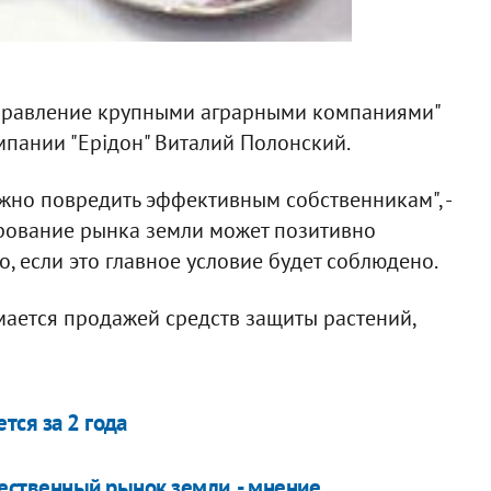
правление крупными аграрными компаниями"
мпании "Ерідон" Виталий Полонский.
лжно повредить эффективным собственникам", -
ирование рынка земли может позитивно
о, если это главное условие будет соблюдено.
имается продажей средств защиты растений,
тся за 2 года
ественный рынок земли, - мнение