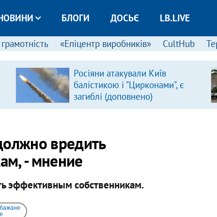
НОВИНИ
БЛОГИ
ДОСЬЄ
LB.LIVE
 грамотність
«Епіцентр виробників»
CultHub
Те
Росіяни атакували Київ
балістикою і "Цирконами", є
загиблі (доповнено)
должно вредить
м, - мнение
ь эффективным собственникам.
 бажане
e