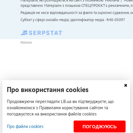
Матеріали, які розміщуються на сайті з позначкою "Реклама" / "Нови
представлені. Матеріали з плашкою СПЕЦПРОЄКТ є рекламними, проте
Редакція не несе відповідальності за факти та оціночні судження,
Cуб'єкт у сфері онлайн-медіа; ідентифікатор медіа - R40-05097
РЕКЛАМА
Про використання cookies
Продовжуючи переглядати LB.ua ви підтверджуєте, що
ознайомилися з Правилами користування сайтом та
погоджуєтеся на використання файлів cookies
Про файли cookies
ПОГОДЖУЮСЬ