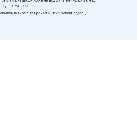
х реклами. Редакція може не поділяти погляди, які в них
ні у цих матеріалах.
повідальність за зміст реклами несе рекламодавець.