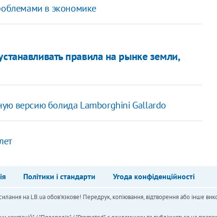
проблемами в экономике
устанавливать правила на рынке земли,
ую версию болида Lamborghini Gallardo
лет
ія
Політики і стандарти
Угода конфіденційності
силання на LB.ua обов'язкове! Передрук, копіювання, відтворення або інше вико