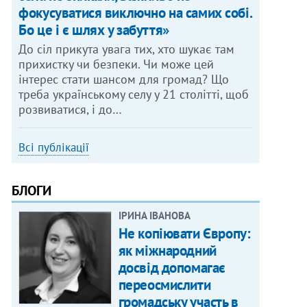
фокусуватися виключно на самих собі.
Бо це і є шлях у забуття»
До сіл прикута увага тих, хто шукає там
прихистку чи безпеки. Чи може цей
інтерес стати шансом для громад? Що
треба українському селу у 21 столітті, щоб
розвиватися, і до…
Всі публікації
БЛОГИ
ІРИНА ІВАНОВА
Не копіювати Європу:
як міжнародний
досвід допомагає
переосмислити
громадську участь в