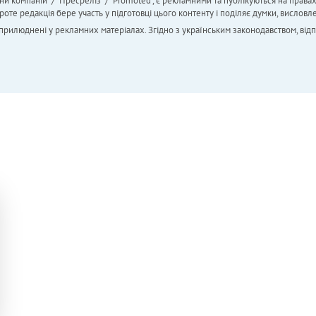
ни компаній" / "Пресреліз" / "Promoted", є рекламними та публікуються на права
 редакція бере участь у підготовці цього контенту і поділяє думки, висловле
 оприлюднені у рекламних матеріалах. Згідно з українським законодавством, від