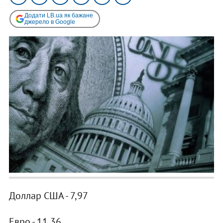
Додати LB.ua як бажане
джерело в Google
Доллар США - 7,97
Евро - 11,36