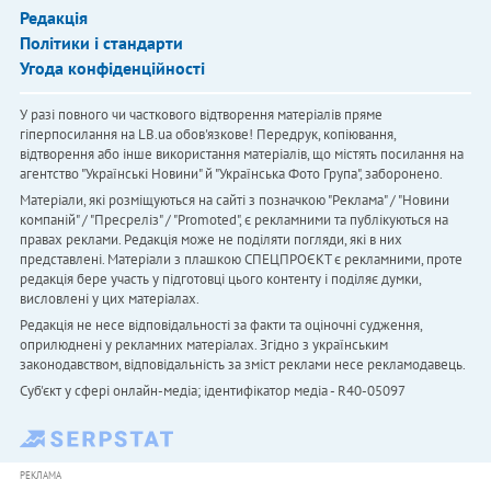
Редакція
Політики і стандарти
Угода конфіденційності
У разі повного чи часткового відтворення матеріалів пряме
гіперпосилання на LB.ua обов'язкове! Передрук, копіювання,
відтворення або інше використання матеріалів, що містять посилання на
агентство "Українськi Новини" й "Українська Фото Група", заборонено.
Матеріали, які розміщуються на сайті з позначкою "Реклама" / "Новини
компаній" / "Пресреліз" / "Promoted", є рекламними та публікуються на
правах реклами. Редакція може не поділяти погляди, які в них
представлені. Матеріали з плашкою СПЕЦПРОЄКТ є рекламними, проте
редакція бере участь у підготовці цього контенту і поділяє думки,
висловлені у цих матеріалах.
Редакція не несе відповідальності за факти та оціночні судження,
оприлюднені у рекламних матеріалах. Згідно з українським
законодавством, відповідальність за зміст реклами несе рекламодавець.
Cуб'єкт у сфері онлайн-медіа; ідентифікатор медіа - R40-05097
РЕКЛАМА