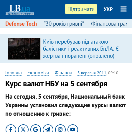
Підтримати
УКР
Defense Tech
“30 років гривні”
Фінансова грамо
Київ перебував під атакою
балістики і реактивних БпЛА. Є
жертва і поранені (оновлено)
Головна
—
Економіка
—
Фінанси
—
5 вересня 2011
, 09:10
Курс валют НБУ на 5 сентября
На сегодня, 5 сентября, Национальный банк
Украины установил следующие курсы валют
по отношению к гривне: