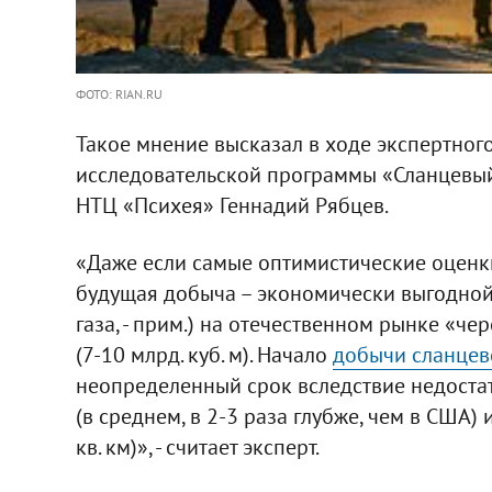
ФОТО: RIAN.RU
Такое мнение высказал в ходе экспертног
исследовательской программы «Сланцевый 
НТЦ «Психея» Геннадий Рябцев.
«Даже если самые оптимистические оценки
будущая добыча – экономически выгодной,
газа, - прим.) на отечественном рынке «чер
(7-10 млрд. куб. м). Начало
добычи сланцево
неопределенный срок вследствие недоста
(в среднем, в 2-3 раза глубже, чем в США)
кв. км)», - считает эксперт.