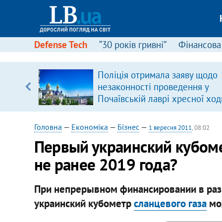
Defense Tech
“30 років гривні”
Фінансова
ового
Поліція отримала заяву щодо
ій
незаконності проведення у
Почаївській лаврі хресної ход
Головна
—
Економіка
—
Бізнес
—
1 вересня 2011
, 08:02
Первый украинский кубоме
не ранее 2019 года?
При непрерывном финансировании в разм
украинский кубометр
сланцевого газа
мож