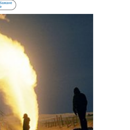
 бажане
e