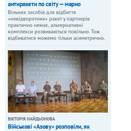
антиракети по світу — марно
Вільних засобів для відбиття
«невідворотних» ракет у партнерів
практично немає, альтернативні
комплекси розвиваються повільно. Тож
відбиватися можемо тільки асиметрично.
ВІКТОРІЯ НАЙДЬОНОВА
Військові «Азову» розповіли, як