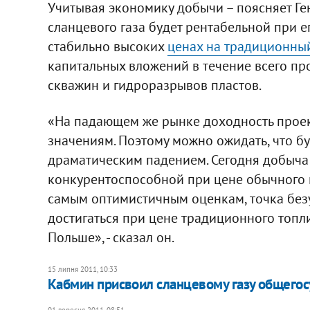
Учитывая экономику добычи – поясняет Ге
сланцевого газа будет рентабельной при е
стабильно высоких
ценах на традиционный
капитальных вложений в течение всего пр
скважин и гидроразрывов пластов.
«На падающем же рынке доходность проек
значениям. Поэтому можно ожидать, что б
драматическим падением. Сегодня добыча 
конкурентоспособной при цене обычного га
самым оптимистичным оценкам, точка без
достигаться при цене традиционного топлив
Польше», - сказал он.
15 липня 2011, 10:33
Кабмин присвоил сланцевому газу общегос
01 вересня 2011, 08:51