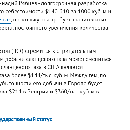
ннадий Рябцев - долгосрочная разработка
го себестоимости $140-210 за 1000 куб. м и
 газ
, поскольку она требует значительных
оекта, постоянного увеличения количества
тов (IRR) стремится к отрицательным
ум добычи сланцевого газа может смениться
сланцевого газа в США является
за более $144/тыс. куб. м. Между тем, по
убыточности его добычи в Европе будет
а $214 в Венгрии и $360/тыс. куб. м в
ударственный статус