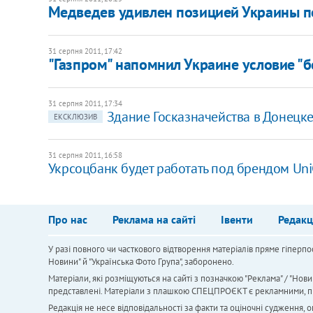
Медведев удивлен позицией Украины по 
31 серпня 2011, 17:42
"Газпром" напомнил Украине условие "б
31 серпня 2011, 17:34
Здание Госказначейства в Донецке
ЕКСКЛЮЗИВ
31 серпня 2011, 16:58
Укрсоцбанк будет работать под брендом Uni
Про нас
Реклама на сайті
Івенти
Редакц
У разі повного чи часткового відтворення матеріалів пряме гіперпо
Новини" й "Українська Фото Група", заборонено.
Матеріали, які розміщуються на сайті з позначкою "Реклама" / "Нови
представлені. Матеріали з плашкою СПЕЦПРОЄКТ є рекламними, проте
Редакція не несе відповідальності за факти та оціночні судження,