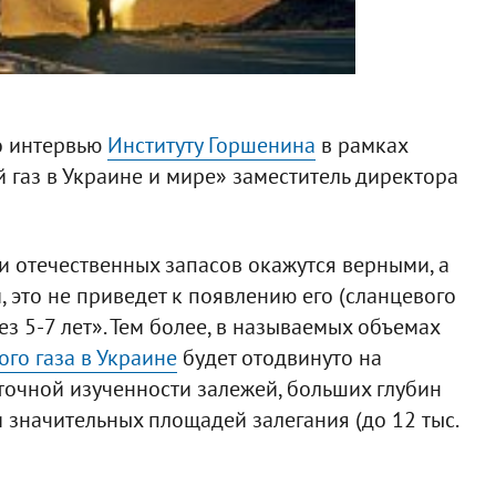
о интервью
Институту Горшенина
в рамках
газ в Украине и мире» заместитель директора
 отечественных запасов окажутся верными, а
 это не приведет к появлению его (сланцевого
ез 5-7 лет». Тем более, в называемых объемах
го газа в Украине
будет отодвинуто на
точной изученности залежей, больших глубин
 и значительных площадей залегания (до 12 тыс.