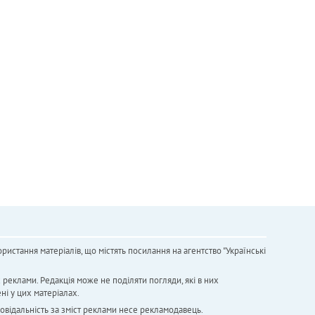
ристання матеріалів, що містять посилання на агентство "Українськi
х реклами. Редакція може не поділяти погляди, які в них
ні у цих матеріалах.
повідальність за зміст реклами несе рекламодавець.