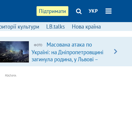
Підтримати
УКР
риторії культури
LB.talks
Нова країна
Масована атака по
ФОТО
Україні: на Дніпропетровщині
загинула родина, у Львові –
удар по багатоповерхівках
(доповнюється)
РЕКЛАМА