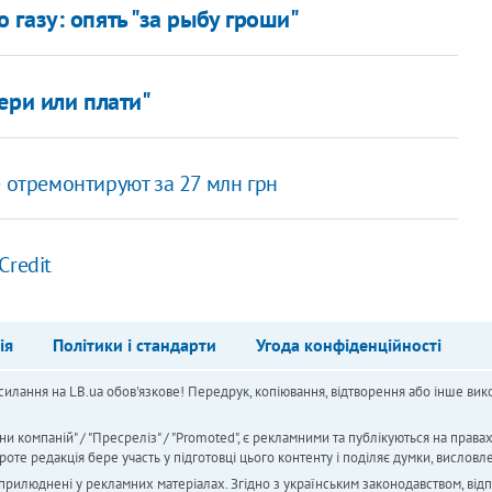
газу: опять "за рыбу гроши"
ери или плати"
 отремонтируют за 27 млн грн
Credit
ія
Політики і стандарти
Угода конфіденційності
силання на LB.ua обов'язкове! Передрук, копіювання, відтворення або інше вико
ни компаній" / "Пресреліз" / "Promoted", є рекламними та публікуються на права
 редакція бере участь у підготовці цього контенту і поділяє думки, висловле
 оприлюднені у рекламних матеріалах. Згідно з українським законодавством, від