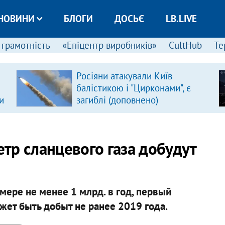
НОВИНИ
БЛОГИ
ДОСЬЄ
LB.LIVE
 грамотність
«Епіцентр виробників»
CultHub
Те
Росіяни атакували Київ
балістикою і "Цирконами", є
и
загиблі (доповнено)
тр сланцевого газа добудут
ере не менее 1 млрд. в год, первый
ет быть добыт не ранее 2019 года.