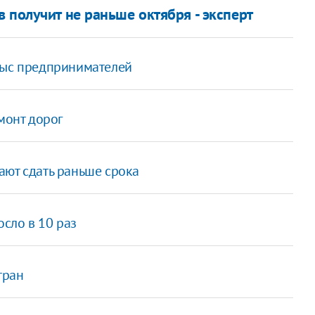
 получит не раньше октября - эксперт
тыс предпринимателей
монт дорог
ают сдать раньше срока
сло в 10 раз
тран