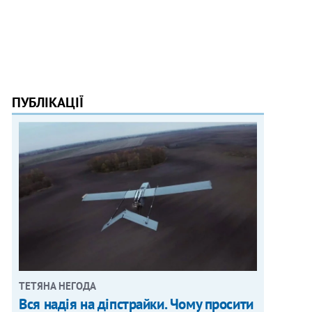
ПУБЛІКАЦІЇ
ТЕТЯНА НЕГОДА
Вся надія на діпстрайки. Чому просити