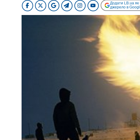
Додати LB.ua як
джерело в Googl