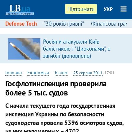
Підтримати
УКР
Defense Tech
“30 років гривні”
Фінансова грамо
Росіяни атакували Київ
балістикою і "Цирконами", є
загиблі (доповнено)
Головна
—
Економіка
—
Бізнес
—
25 серпня 2011
, 17:01
Госфлотинспекция проверила
более 5 тыс. судов
С начала текущего года государственная
инспекция Украины по безопасности
судоходства провела 5396 осмотров судов,
из них маломерных – 4702.