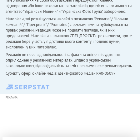
гіперпосилання на LB.ua обов'язкове! Передрук, копіювання,
відтворення або інше використання матеріалів, що містять посилання на
агентство "Українськi Новини" й "Українська Фото Група", заборонено.
Матеріали, які розміщуються на сайті з позначкою "Реклама" / "Новини
компаній" / "Пресреліз" / "Promoted", є рекламними та публікуються на
правах реклами. Редакція може не поділяти погляди, які в них
представлені. Матеріали з плашкою СПЕЦПРОЄКТ є рекламними, проте
редакція бере участь у підготовці цього контенту і поділяє думки,
висловлені у цих матеріалах.
Редакція не несе відповідальності за факти та оціночні судження,
оприлюднені у рекламних матеріалах. Згідно з українським
законодавством, відповідальність за зміст реклами несе рекламодавець.
Cуб'єкт у сфері онлайн-медіа; ідентифікатор медіа - R40-05097
РЕКЛАМА