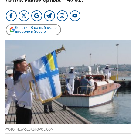
Додати LB.ua як бажане
джерело в Google
ФОТО: NEW-SEBASTOPOL.COM