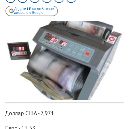
Додати LB.ua як бажане
джерело в Google
Доллар США - 7,971
Евро - 11,53