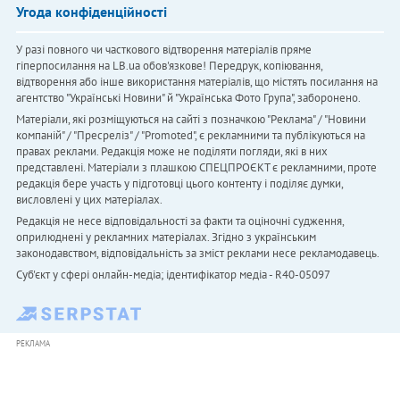
Угода конфіденційності
У разі повного чи часткового відтворення матеріалів пряме
гіперпосилання на LB.ua обов'язкове! Передрук, копіювання,
відтворення або інше використання матеріалів, що містять посилання на
агентство "Українськi Новини" й "Українська Фото Група", заборонено.
Матеріали, які розміщуються на сайті з позначкою "Реклама" / "Новини
компаній" / "Пресреліз" / "Promoted", є рекламними та публікуються на
правах реклами. Редакція може не поділяти погляди, які в них
представлені. Матеріали з плашкою СПЕЦПРОЄКТ є рекламними, проте
редакція бере участь у підготовці цього контенту і поділяє думки,
висловлені у цих матеріалах.
Редакція не несе відповідальності за факти та оціночні судження,
оприлюднені у рекламних матеріалах. Згідно з українським
законодавством, відповідальність за зміст реклами несе рекламодавець.
Cуб'єкт у сфері онлайн-медіа; ідентифікатор медіа - R40-05097
РЕКЛАМА