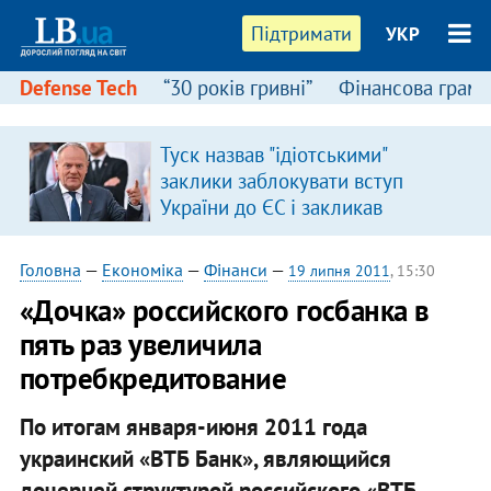
Підтримати
УКР
Defense Tech
“30 років гривні”
Фінансова грамо
Туск назвав "ідіотськими"
в
заклики заблокувати вступ
України до ЄС і закликав
припинити антиукраїнську
риторику
Головна
—
Економіка
—
Фінанси
—
19 липня 2011
, 15:30
«Дочка» российского госбанка в
пять раз увеличила
потребкредитование
По итогам января-июня 2011 года
украинский «ВТБ Банк», являющийся
дочерней структурой российского «ВТБ