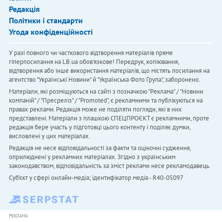
Редакція
Політики і стандарти
Угода конфіденційності
У разі повного чи часткового відтворення матеріалів пряме
гіперпосилання на LB.ua обов'язкове! Передрук, копіювання,
відтворення або інше використання матеріалів, що містять посилання на
агентство "Українськi Новини" й "Українська Фото Група", заборонено.
Матеріали, які розміщуються на сайті з позначкою "Реклама" / "Новини
компаній" / "Пресреліз" / "Promoted", є рекламними та публікуються на
правах реклами. Редакція може не поділяти погляди, які в них
представлені. Матеріали з плашкою СПЕЦПРОЄКТ є рекламними, проте
редакція бере участь у підготовці цього контенту і поділяє думки,
висловлені у цих матеріалах.
Редакція не несе відповідальності за факти та оціночні судження,
оприлюднені у рекламних матеріалах. Згідно з українським
законодавством, відповідальність за зміст реклами несе рекламодавець.
Cуб'єкт у сфері онлайн-медіа; ідентифікатор медіа - R40-05097
РЕКЛАМА