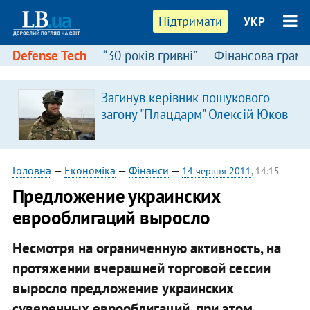
Підтримати
УКР
Defense Tech
“30 років гривні”
Фінансова грамо
Загинув керівник пошукового
загону "Плацдарм" Олексій Юков
Головна
—
Економіка
—
Фінанси
—
14 червня 2011
, 14:15
​Предложение украинских
еврооблигаций выросло
Несмотря на ограниченную активность, на
протяжении вчерашней торговой сессии
выросло предложение украинских
суверенных еврооблигаций, при этом