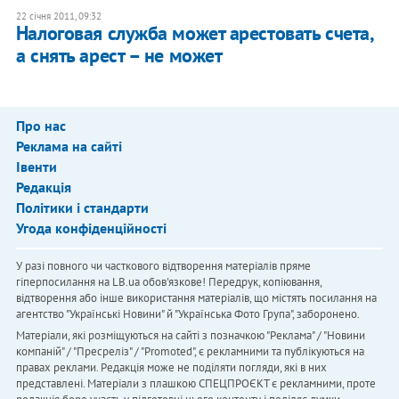
22 січня 2011, 09:32
Налоговая служба может арестовать счета,
а снять арест – не может
Про нас
Реклама на сайті
Івенти
Редакція
Політики і стандарти
Угода конфіденційності
У разі повного чи часткового відтворення матеріалів пряме
гіперпосилання на LB.ua обов'язкове! Передрук, копіювання,
відтворення або інше використання матеріалів, що містять посилання на
агентство "Українськi Новини" й "Українська Фото Група", заборонено.
Матеріали, які розміщуються на сайті з позначкою "Реклама" / "Новини
компаній" / "Пресреліз" / "Promoted", є рекламними та публікуються на
правах реклами. Редакція може не поділяти погляди, які в них
представлені. Матеріали з плашкою СПЕЦПРОЄКТ є рекламними, проте