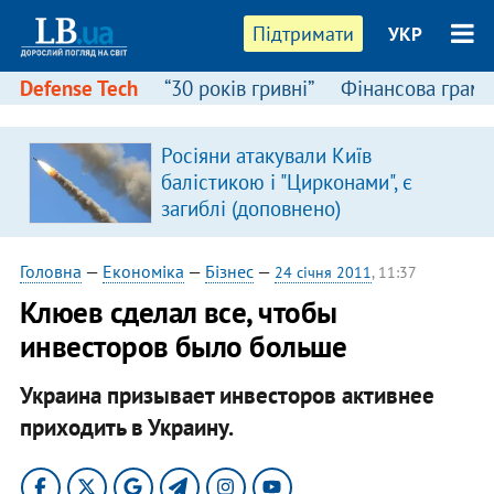
Підтримати
УКР
Defense Tech
“30 років гривні”
Фінансова грамо
Росіяни атакували Київ
балістикою і "Цирконами", є
загиблі (доповнено)
Головна
—
Економіка
—
Бізнес
—
24 січня 2011
, 11:37
Клюев сделал все, чтобы
инвесторов было больше
Украина призывает инвесторов активнее
приходить в Украину.