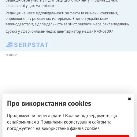
редакція бере участь у підготовці цього контенту і поділяє думки,
висловлені у цих матеріалах.
Редакція не несе відповідальності за факти та оціночні судження,
оприлюднені у рекламних матеріалах. Згідно з українським
законодавством, відповідальність за зміст реклами несе рекламодавець.
Cуб'єкт у сфері онлайн-медіа; ідентифікатор медіа - R40-05097
РЕКЛАМА
Про використання cookies
Продовжуючи переглядати LB.ua ви підтверджуєте, що
ознайомилися з Правилами користування сайтом та
погоджуєтеся на використання файлів cookies