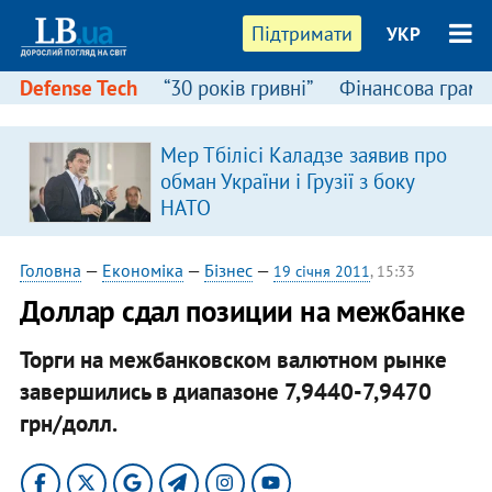
Підтримати
УКР
Defense Tech
“30 років гривні”
Фінансова грамо
Мер Тбілісі Каладзе заявив про
обман України і Грузії з боку
НАТО
Головна
—
Економіка
—
Бізнес
—
19 січня 2011
, 15:33
Доллар сдал позиции на межбанке
​Торги на межбанковском валютном рынке
завершились в диапазоне 7,9440-7,9470
грн/долл.