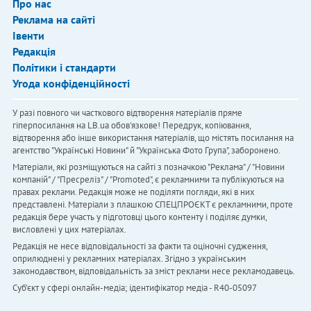
Про нас
Реклама на сайті
Івенти
Редакція
Політики і стандарти
Угода конфіденційності
У разі повного чи часткового відтворення матеріалів пряме
гіперпосилання на LB.ua обов'язкове! Передрук, копіювання,
відтворення або інше використання матеріалів, що містять посилання на
агентство "Українськi Новини" й "Українська Фото Група", заборонено.
Матеріали, які розміщуються на сайті з позначкою "Реклама" / "Новини
компаній" / "Пресреліз" / "Promoted", є рекламними та публікуються на
правах реклами. Редакція може не поділяти погляди, які в них
представлені. Матеріали з плашкою СПЕЦПРОЄКТ є рекламними, проте
редакція бере участь у підготовці цього контенту і поділяє думки,
висловлені у цих матеріалах.
Редакція не несе відповідальності за факти та оціночні судження,
оприлюднені у рекламних матеріалах. Згідно з українським
законодавством, відповідальність за зміст реклами несе рекламодавець.
Cуб'єкт у сфері онлайн-медіа; ідентифікатор медіа - R40-05097