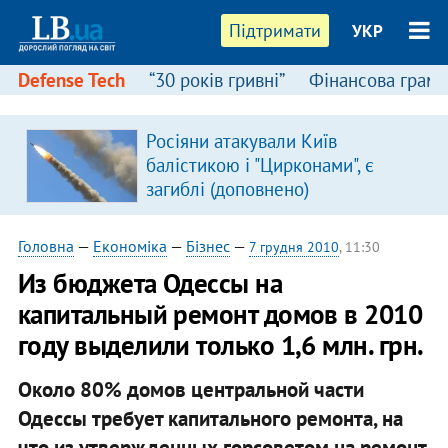
Підтримати
УКР
Defense Tech
“30 років гривні”
Фінансова грамо
Росіяни атакували Київ
балістикою і "Цирконами", є
загиблі (доповнено)
Головна
—
Економіка
—
Бізнес
—
7 грудня 2010
, 11:30
Из бюджета Одессы на
капитальный ремонт домов в 2010
году выделили только 1,6 млн. грн.
Около 80% домов центральной части
Одессы требует капитального ремонта, на
что из утвержденных горсоветом на ремонт