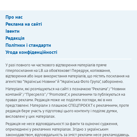
Про нас
Реклама на сайті
Івенти
Редакція
Політики і стандарти
Угода конфіденційності
У разі повного чи часткового відтворення матеріалів пряме
гіперпосилання на LB.ua обов'язкове! Передрук, копіювання,
відтворення або інше використання матеріалів, що містять посилання на
агентство "Українськi Новини" й "Українська Фото Група", заборонено.
Матеріали, які розміщуються на сайті з позначкою "Реклама" / "Новини
компаній" / "Пресреліз" / "Promoted", є рекламними та публікуються на
правах реклами. Редакція може не поділяти погляди, які в них
представлені. Матеріали з плашкою СПЕЦПРОЄКТ є рекламними, проте
редакція бере участь у підготовці цього контенту і поділяє думки,
висловлені у цих матеріалах.
Редакція не несе відповідальності за факти та оціночні судження,
оприлюднені у рекламних матеріалах. Згідно з українським
законодавством, відповідальність за зміст реклами несе рекламодавець.