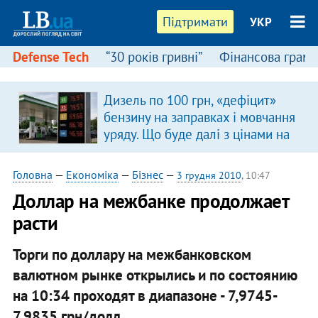
Підтримати
УКР
Defense Tech
“30 років гривні”
Фінансова грамо
Дизель по 100 грн, «дефіцит»
бензину на заправках і мовчання
уряду. Що буде далі з цінами на
пальне?
Головна
—
Економіка
—
Бізнес
—
3 грудня 2010
, 10:47
Доллар на межбанке продолжает
расти
​Торги по доллару на межбанковском
валютном рынке открылись и по состоянию
на 10:34 проходят в диапазоне - 7,9745-
7,9835 грн/долл.