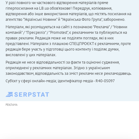
У разі повного чи часткового відтворення матеріалів пряме
гіперпосилання на LB.ua обов'язкове! Передрук, копіювання,
відтворення або інше використання матеріалів, що містять посилання на
агентство "Українськi Новини" й "Українська Фото Група", заборонено.
Матеріали, які розміщуються на сайті з позначкою "Реклама" / "Новини
компаній" / "Пресреліз" / "Promoted", є рекламними та публікуються на
правах реклами. Редакція може не поділяти погляди, які в них
представлені. Матеріали з плашкою СПЕЦПРОЄКТ є рекламними, проте
редакція бере участь у підготовці цього контенту і поділяє думки,
висловлені у цих матеріалах.
Редакція не несе відповідальності за факти та оціночні судження,
оприлюднені у рекламних матеріалах. Згідно з українським
законодавством, відповідальність за зміст реклами несе рекламодавець.
Cуб'єкт у сфері онлайн-медіа; ідентифікатор медіа - R40-05097
РЕКЛАМА