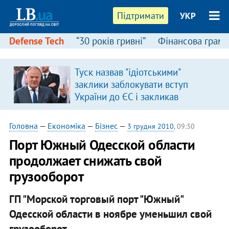
Підтримати
УКР
Defense Tech
“30 років гривні”
Фінансова грамо
Туск назвав "ідіотськими"
заклики заблокувати вступ
України до ЄС і закликав
припинити антиукраїнську
риторику
Головна
—
Економіка
—
Бізнес
—
3 грудня 2010
, 09:30
Порт Южный Одесской области
продолжает снижать свой
грузооборот
ГП "Морской торговый порт "Южный"
Одесской области в ноябре уменьшил свой
грузооборот. ​