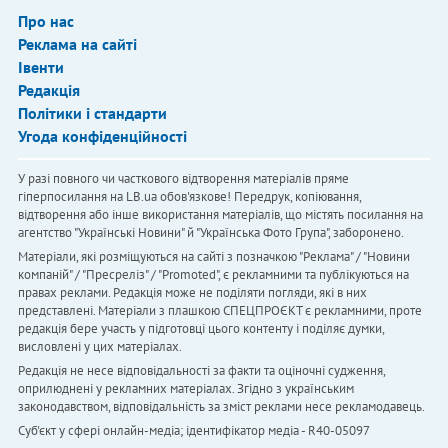
Про нас
Реклама на сайті
Івенти
Редакція
Політики і стандарти
Угода конфіденційності
У разі повного чи часткового відтворення матеріалів пряме
гіперпосилання на LB.ua обов'язкове! Передрук, копіювання,
відтворення або інше використання матеріалів, що містять посилання на
агентство "Українськi Новини" й "Українська Фото Група", заборонено.
Матеріали, які розміщуються на сайті з позначкою "Реклама" / "Новини
компаній" / "Пресреліз" / "Promoted", є рекламними та публікуються на
правах реклами. Редакція може не поділяти погляди, які в них
представлені. Матеріали з плашкою СПЕЦПРОЄКТ є рекламними, проте
редакція бере участь у підготовці цього контенту і поділяє думки,
висловлені у цих матеріалах.
Редакція не несе відповідальності за факти та оціночні судження,
оприлюднені у рекламних матеріалах. Згідно з українським
законодавством, відповідальність за зміст реклами несе рекламодавець.
Cуб'єкт у сфері онлайн-медіа; ідентифікатор медіа - R40-05097