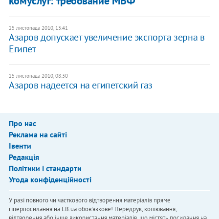
комуслуг: требование МВФ
25 листопада 2010, 13:41
Азаров допускает увеличение экспорта зерна в
Египет
25 листопада 2010, 08:30
Азаров надеется на египетский газ
Про нас
Реклама на сайті
Івенти
Редакція
Політики і стандарти
Угода конфіденційності
У разі повного чи часткового відтворення матеріалів пряме
гіперпосилання на LB.ua обов'язкове! Передрук, копіювання,
відтворення або інше використання матеріалів, що містять посилання на