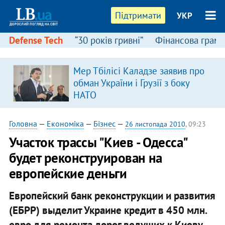
Підтримати
УКР
Defense Tech
“30 років гривні”
Фінансова грамо
Мер Тбілісі Каладзе заявив про
обман України і Грузії з боку
НАТО
Головна
—
Економіка
—
Бізнес
—
26 листопада 2010
, 09:23
Участок трассы "Киев - Одесса"
будет реконструирован на
европейские деньги
Европейский банк реконструкции и развития
(ЕБРР) выделит Украине кредит в 450 млн.
евро для ремонта дорог ведущих к Киеву. ​