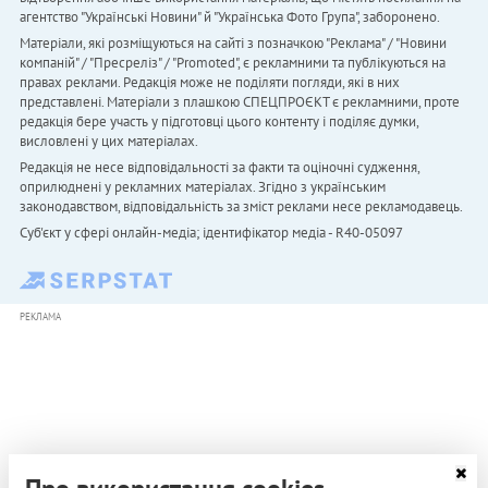
агентство "Українськi Новини" й "Українська Фото Група", заборонено.
Матеріали, які розміщуються на сайті з позначкою "Реклама" / "Новини
компаній" / "Пресреліз" / "Promoted", є рекламними та публікуються на
правах реклами. Редакція може не поділяти погляди, які в них
представлені. Матеріали з плашкою СПЕЦПРОЄКТ є рекламними, проте
редакція бере участь у підготовці цього контенту і поділяє думки,
висловлені у цих матеріалах.
Редакція не несе відповідальності за факти та оціночні судження,
оприлюднені у рекламних матеріалах. Згідно з українським
законодавством, відповідальність за зміст реклами несе рекламодавець.
Cуб'єкт у сфері онлайн-медіа; ідентифікатор медіа - R40-05097
РЕКЛАМА