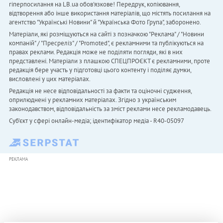
гіперпосилання на LB.ua обов'язкове! Передрук, копіювання,
відтворення або інше використання матеріалів, що містять посилання на
агентство "Українськi Новини" й "Українська Фото Група", заборонено.
Матеріали, які розміщуються на сайті з позначкою "Реклама" / "Новини
компаній" / "Пресреліз" / "Promoted", є рекламними та публікуються на
правах реклами. Редакція може не поділяти погляди, які в них
представлені. Матеріали з плашкою СПЕЦПРОЄКТ є рекламними, проте
редакція бере участь у підготовці цього контенту і поділяє думки,
висловлені у цих матеріалах.
Редакція не несе відповідальності за факти та оціночні судження,
оприлюднені у рекламних матеріалах. Згідно з українським
законодавством, відповідальність за зміст реклами несе рекламодавець.
Cуб'єкт у сфері онлайн-медіа; ідентифікатор медіа - R40-05097
РЕКЛАМА