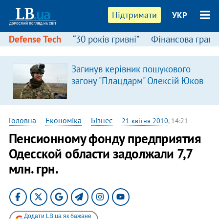
Підтримати
УКР
Defense Tech
“30 років гривні”
Фінансова грамо
Загинув керівник пошукового
загону "Плацдарм" Олексій Юков
Головна
—
Економіка
—
Бізнес
—
21 квітня 2010
, 14:21
Пенсионному фонду предприятия
Одесской области задолжали 7,7
млн. грн.
Додати LB.ua як бажане