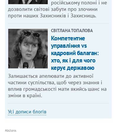
російському полоні і не
дозволити світові забути про злочини
проти наших Захисників і Захисниць.
СВІТЛАНА ТОПАЛОВА
Компетентне
управління vs
кадровий балаган:
хто, як і для чого
керує державою
Залишається апелювати до активної
частини суспільства, щоб через знання і
вплив громадськості мати якийсь шанс на
зміни в країні.
Усі дописи блогів
РЕКЛАМА