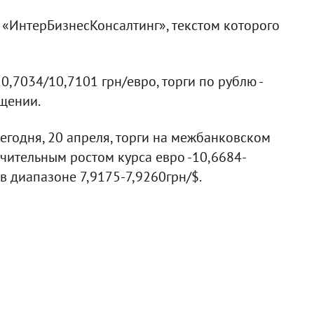
 «ИнтерБизнесКонсалтинг», текстом которого
0,7034/10,7101 грн/евро, торги по рублю -
бщении.
годня, 20 апреля, торги на межбанковском
чительным ростом курса евро -10,6684-
 в диапазоне 7,9175-7,9260грн/$.