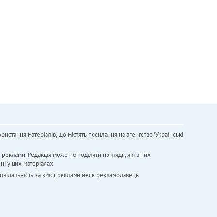
ристання матеріалів, що містять посилання на агентство "Українськi
х реклами. Редакція може не поділяти погляди, які в них
ні у цих матеріалах.
повідальність за зміст реклами несе рекламодавець.