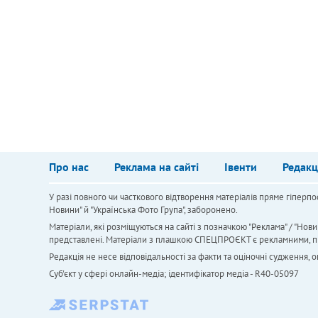
Про нас
Реклама на сайті
Івенти
Редакц
У разі повного чи часткового відтворення матеріалів пряме гіперпо
Новини" й "Українська Фото Група", заборонено.
Матеріали, які розміщуються на сайті з позначкою "Реклама" / "Нови
представлені. Матеріали з плашкою СПЕЦПРОЄКТ є рекламними, проте
Редакція не несе відповідальності за факти та оціночні судження,
Cуб'єкт у сфері онлайн-медіа; ідентифікатор медіа - R40-05097