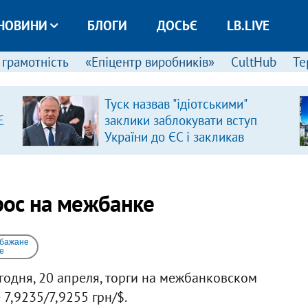
НОВИНИ
БЛОГИ
ДОСЬЄ
LB.LIVE
 грамотність
«Епіцентр виробників»
CultHub
Те
Туск назвав "ідіотськими"
Є
заклики заблокувати вступ
України до ЄС і закликав
припинити антиукраїнську
риторику
рос на межбанке
 бажане
e
годня, 20 апреля, торги на межбанковском
7,9235/7,9255 грн/$.