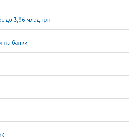
с до 3,86 млрд грн
г на банки
ик