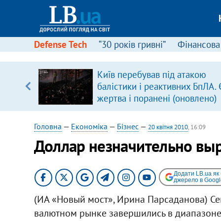
Defense Tech
“30 років гривні”
Фінансова
Київ перебував під атакою
балістики і реактивних БпЛА. 
жертва і поранені (оновлено)
Головна
—
Економіка
—
Бізнес
—
20 квітня 2010
, 16:09
Доллар незначительно вы
Додати LB.ua як
джерело в Googl
(ИА «Новый мост», Ирина Парсаданова) Се
валютном рынке завершились в диапазоне 