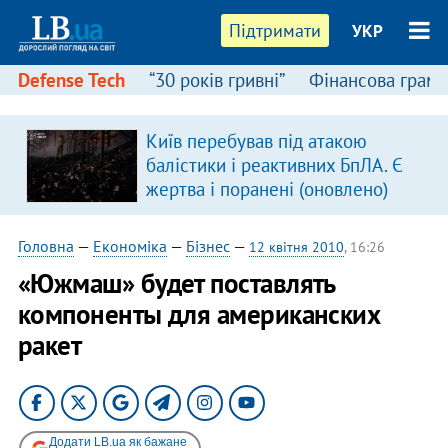
Підтримати
УКР
Defense Tech
“30 років гривні”
Фінансова грамо
Київ перебував під атакою
в
балістики і реактивних БпЛА. Є
жертва і поранені (оновлено)
Головна
—
Економіка
—
Бізнес
—
12 квітня 2010
, 16:26
«Южмаш» будет поставлять
компоненты для американских
ракет
Додати LB.ua як бажане