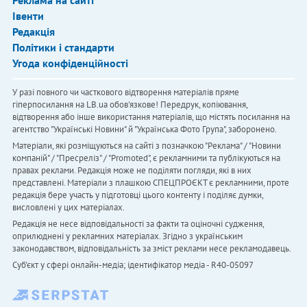
Івенти
Редакція
Політики і стандарти
Угода конфіденційності
У разі повного чи часткового відтворення матеріалів пряме
гіперпосилання на LB.ua обов'язкове! Передрук, копіювання,
відтворення або інше використання матеріалів, що містять посилання на
агентство "Українськi Новини" й "Українська Фото Група", заборонено.
Матеріали, які розміщуються на сайті з позначкою "Реклама" / "Новини
компаній" / "Пресреліз" / "Promoted", є рекламними та публікуються на
правах реклами. Редакція може не поділяти погляди, які в них
представлені. Матеріали з плашкою СПЕЦПРОЄКТ є рекламними, проте
редакція бере участь у підготовці цього контенту і поділяє думки,
висловлені у цих матеріалах.
Редакція не несе відповідальності за факти та оціночні судження,
оприлюднені у рекламних матеріалах. Згідно з українським
законодавством, відповідальність за зміст реклами несе рекламодавець.
Cуб'єкт у сфері онлайн-медіа; ідентифікатор медіа - R40-05097