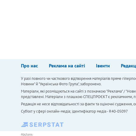
Про нас
Реклама на сайті
Івенти
Редакц
У разі повного чи часткового відтворення матеріалів пряме гіперпо
Новини" й "Українська Фото Група", заборонено.
Матеріали, які розміщуються на сайті з позначкою "Реклама" / "Нови
представлені. Матеріали з плашкою СПЕЦПРОЄКТ є рекламними, проте
Редакція не несе відповідальності за факти та оціночні судження,
Cуб'єкт у сфері онлайн-медіа; ідентифікатор медіа - R40-05097
РЕКЛАМА