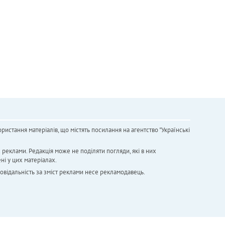
ристання матеріалів, що містять посилання на агентство "Українськi
х реклами. Редакція може не поділяти погляди, які в них
ні у цих матеріалах.
повідальність за зміст реклами несе рекламодавець.