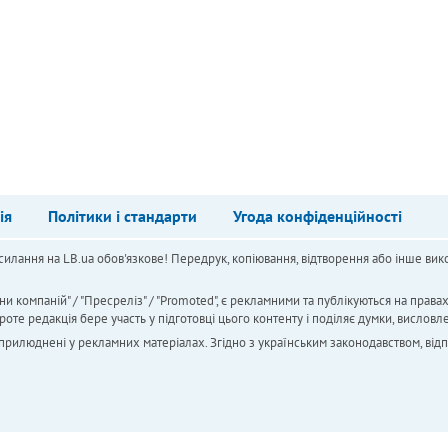
ія
Політики і стандарти
Угода конфіденційності
силання на LB.ua обов'язкове! Передрук, копіювання, відтворення або інше вико
ни компаній" / "Пресреліз" / "Promoted", є рекламними та публікуються на права
 редакція бере участь у підготовці цього контенту і поділяє думки, висловле
 оприлюднені у рекламних матеріалах. Згідно з українським законодавством, від