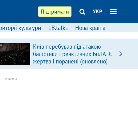
Підтримати
УКР
риторії культури
LB.talks
Нова країна
Київ перебував під атакою
балістики і реактивних БпЛА. Є
жертва і поранені (оновлено)
РЕКЛАМА