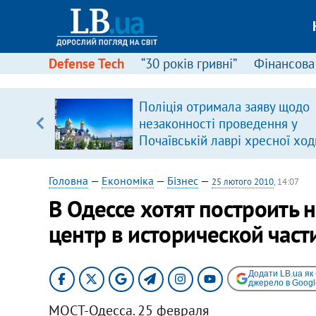
Defense Tech
“30 років гривні”
Фінансова
іцит»
Поліція отримала заяву щодо
незаконності проведення у
 далі з
Почаївській лаврі хресної ход
Головна
—
Економіка
—
Бізнес
—
25 лютого 2010
, 14:07
В Одессе хотят построить
центр в исторической част
Додати LB.ua як
джерело в Googl
МОСТ-Одесса. 25 февраля