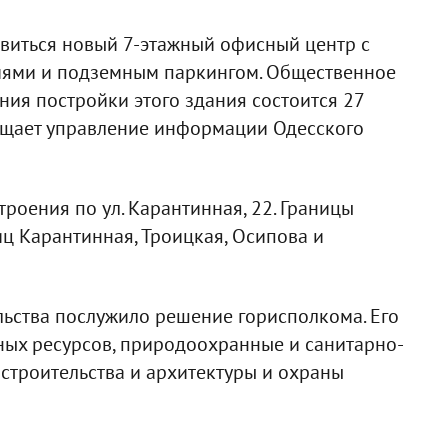
явиться новый 7-этажный офисный центр с
ями и подземным паркингом. Общественное
ия постройки этого здания состоится 27
общает управление информации Одесского
роения по ул. Карантинная, 22. Границы
иц Карантинная, Троицкая, Осипова и
льства послужило решение горисполкома. Его
ных ресурсов, природоохранные и санитарно-
строительства и архитектуры и охраны