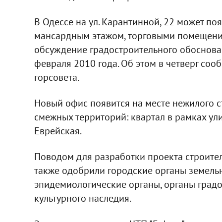
В Одессе на ул. Карантинной, 22 может по
мансардным этажом, торговыми помещени
обсуждение градостроительного обоснован
февраля 2010 года. Об этом в четверг со
горсовета.
Новый офис появится на месте нежилого ст
смежных территорий: квартал в рамках ул
Еврейская.
Поводом для разработки проекта строите
также одобрили городские органы земель
эпидемиологические органы, органы градо
культурного наследия.