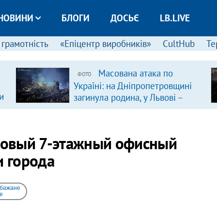
НОВИНИ
БЛОГИ
ДОСЬЄ
LB.LIVE
 грамотність
«Епіцентр виробників»
CultHub
Те
Масована атака по
ФОТО
Україні: на Дніпропетровщині
и
загинула родина, у Львові –
удар по багатоповерхівках
(доповнюється)
 новый 7-этажный офисный
и города
 бажане
e