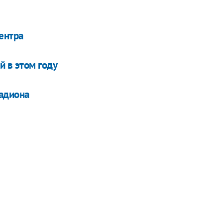
ентра
 в этом году
тадиона