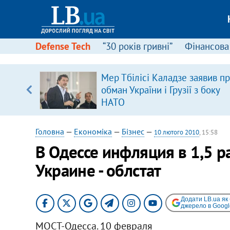
Defense Tech
“30 років гривні”
Фінансова
щодо
Мер Тбілісі Каладзе заявив п
 у
обман України і Грузії з боку
ої ходи
НАТО
Головна
—
Економіка
—
Бізнес
—
10 лютого 2010
, 15:58
В Одессе инфляция в 1,5 р
Украине - облстат
Додати LB.ua як
джерело в Googl
МОСТ-Одесса. 10 февраля