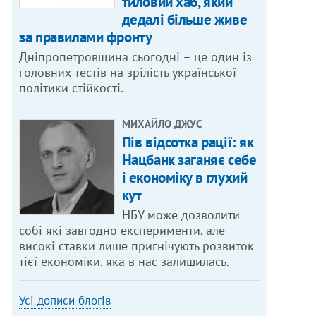
тиловий хаб, який
дедалі більше живе
за правилами фронту
Дніпропетровщина сьогодні – це один із
головних тестів на зрілість української
політики стійкості.
МИХАЙЛО ДЖУС
Пів відсотка рації: як
Нацбанк заганяє себе
і економіку в глухий
кут
НБУ може дозволити
собі які завгодно експерименти, але
високі ставки лише пригнічують розвиток
тієї економіки, яка в нас залишилась.
Усі дописи блогів