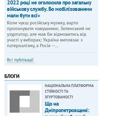
2022 році не оголосила про загальну
військову службу. Бо мобілізованими
мали бути всі»
Коли чуєш російську музику, варто
пропонувати навушники; Зеленський не
узурпатор, але мав би відмовитись від
участі у виборах; Україна виповзає з
патерналізму, а Росія —…
Всі публікації
БЛОГИ
НАЦІОНАЛЬНА ПЛАТФОРМА
СТІЙКОСТІ ТА
ЗГУРТОВАНОСТІ
Що на
Дніпропетровщині: