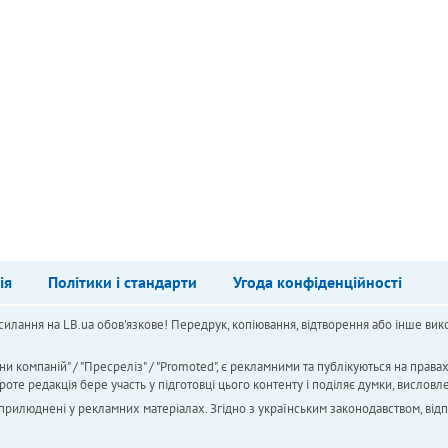
ія
Політики і стандарти
Угода конфіденційності
силання на LB.ua обов'язкове! Передрук, копіювання, відтворення або інше вико
ни компаній" / "Пресреліз" / "Promoted", є рекламними та публікуються на права
 редакція бере участь у підготовці цього контенту і поділяє думки, висловле
 оприлюднені у рекламних матеріалах. Згідно з українським законодавством, від