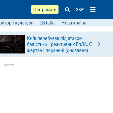
Підтримати
УКР
риторії культури
LB.talks
Нова країна
Київ перебував під атакою
балістики і реактивних БпЛА. Є
жертва і поранені (оновлено)
РЕКЛАМА