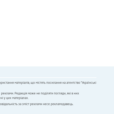
ристання матеріалів, що містять посилання на агентство "Українськi
х реклами. Редакція може не поділяти погляди, які в них
ні у цих матеріалах.
повідальність за зміст реклами несе рекламодавець.