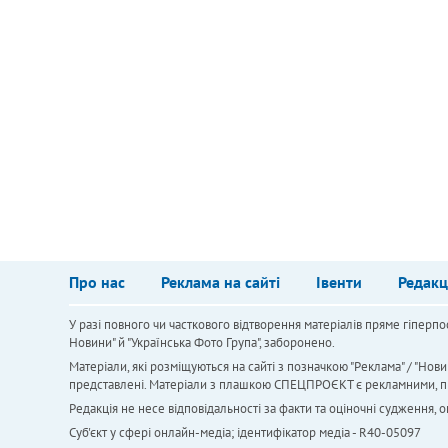
Про нас
Реклама на сайті
Івенти
Редакц
У разі повного чи часткового відтворення матеріалів пряме гіперпо
Новини" й "Українська Фото Група", заборонено.
Матеріали, які розміщуються на сайті з позначкою "Реклама" / "Нови
представлені. Матеріали з плашкою СПЕЦПРОЄКТ є рекламними, проте
Редакція не несе відповідальності за факти та оціночні судження,
Cуб'єкт у сфері онлайн-медіа; ідентифікатор медіа - R40-05097