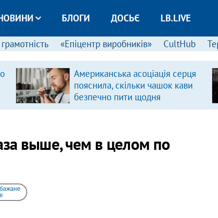
НОВИНИ
БЛОГИ
ДОСЬЄ
LB.LIVE
 грамотність
«Епіцентр виробників»
CultHub
Те
ро
Американська асоціація серця
пояснила, скільки чашок кави
безпечно пити щодня
аза выше, чем в целом по
 бажане
e