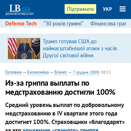
Підтримати
УКР
Defense Tech
“30 років гривні”
Фінансова грамо
Трамп готував США до
наймасштабнішої атаки з часів
Другої світової війни
Головна
—
Економіка
—
Бізнес
—
7 грудня 2009
, 08:55
Из-за гриппа выплаты по
медстрахованию достигли 100%
Средний уровень выплат по добровольному
медстрахованию в IV квартале этого года
достигнет 100%. Страховщики «благодарят»
за это
эпидемию «свиного» гриппа
.