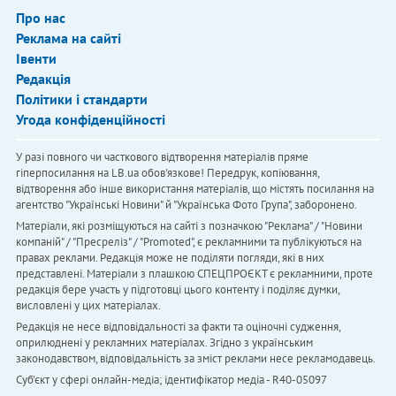
Про нас
Реклама на сайті
Івенти
Редакція
Політики і стандарти
Угода конфіденційності
У разі повного чи часткового відтворення матеріалів пряме
гіперпосилання на LB.ua обов'язкове! Передрук, копіювання,
відтворення або інше використання матеріалів, що містять посилання на
агентство "Українськi Новини" й "Українська Фото Група", заборонено.
Матеріали, які розміщуються на сайті з позначкою "Реклама" / "Новини
компаній" / "Пресреліз" / "Promoted", є рекламними та публікуються на
правах реклами. Редакція може не поділяти погляди, які в них
представлені. Матеріали з плашкою СПЕЦПРОЄКТ є рекламними, проте
редакція бере участь у підготовці цього контенту і поділяє думки,
висловлені у цих матеріалах.
Редакція не несе відповідальності за факти та оціночні судження,
оприлюднені у рекламних матеріалах. Згідно з українським
законодавством, відповідальність за зміст реклами несе рекламодавець.
Cуб'єкт у сфері онлайн-медіа; ідентифікатор медіа - R40-05097