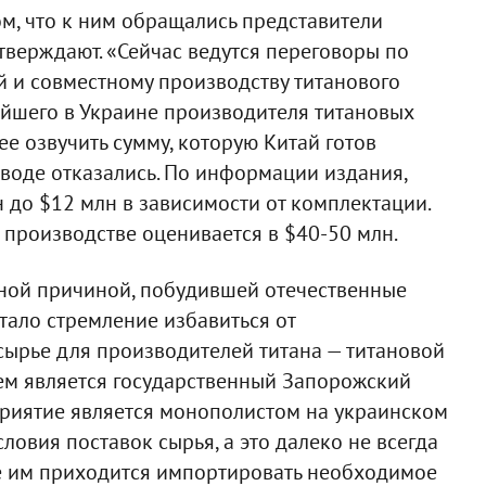
м, что к ним обращались представители
тверждают. «Сейчас ведутся переговоры по
 и совместному производству титанового
ейшего в Украине производителя титановых
ее озвучить сумму, которую Китай готов
аводе отказались. По информации издания,
н до $12 млн в зависимости от комплектации.
производстве оценивается в $40-50 млн.
вной причиной, побудившей отечественные
тало стремление избавиться от
сырье для производителей титана — титановой
ем является государственный Запорожский
приятие является монополистом на украинском
словия поставок сырья, а это далеко не всегда
те им приходится импортировать необходимое