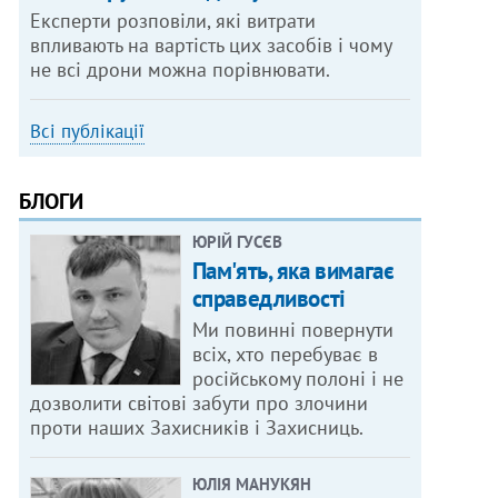
Експерти розповіли, які витрати
впливають на вартість цих засобів і чому
не всі дрони можна порівнювати.
Всі публікації
БЛОГИ
ЮРІЙ ГУСЄВ
Пам'ять, яка вимагає
справедливості
Ми повинні повернути
всіх, хто перебуває в
російському полоні і не
дозволити світові забути про злочини
проти наших Захисників і Захисниць.
ЮЛІЯ МАНУКЯН