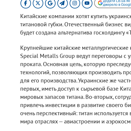
Додати LB.ua як
джерело в Googl
Китайские компании хотят купить украинс
титановой губки. Отечественный бизнес вид
будет создана альтернатива госхолдингу «
Крупнейшие китайские металлургические 
Special Metalls Group ведут переговоры 
проката. Основная цель, которую преследу
технологий, позволяющих производить прок
для его производства. Украинские же част
первых, иметь доступ к сырьевой базе Кит
мировых запасов титана. Во-вторых, сотру
привлечь инвестиции в развитие своего би
очень перспективный: титан используется 
мира отраслях — авиастроении и аэрокосм