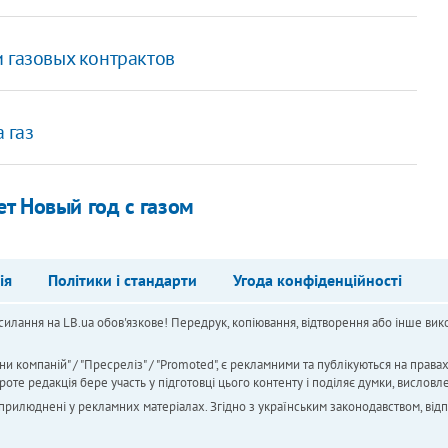
 газовых контрактов
 газ
ет Новый год с газом
ія
Політики і стандарти
Угода конфіденційності
силання на LB.ua обов'язкове! Передрук, копіювання, відтворення або інше вико
ни компаній" / "Пресреліз" / "Promoted", є рекламними та публікуються на права
 редакція бере участь у підготовці цього контенту і поділяє думки, висловле
 оприлюднені у рекламних матеріалах. Згідно з українським законодавством, від