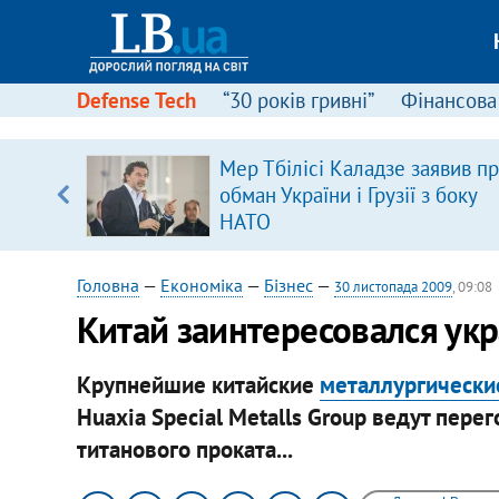
Defense Tech
“30 років гривні”
Фінансова
Мер Тбілісі Каладзе заявив п
, є
обман України і Грузії з боку
НАТО
Головна
—
Економіка
—
Бізнес
—
30 листопада 2009
, 09:08
Китай заинтересовался ук
Крупнейшие китайские
металлургически
Huaxia Special Metalls Group ведут пер
титанового проката...