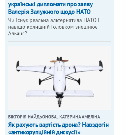
українські дипломати про заяву
Валерія Залужного щодо НАТО
Чи існує реальна альтернатива НАТО і
навіщо колишній Головком знецінює
Альянс?
ВІКТОРІЯ НАЙДЬОНОВА , КАТЕРИНА АМЕЛІНА
Як рахують вартість дрона? Навздогін
«антикорупційній дискусії»