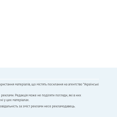
ристання матеріалів, що містять посилання на агентство "Українськi
х реклами. Редакція може не поділяти погляди, які в них
ні у цих матеріалах.
повідальність за зміст реклами несе рекламодавець.