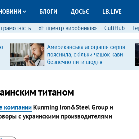
НОВИНИ
БЛОГИ
ДОСЬЄ
LB.LIVE
 грамотність
«Епіцентр виробників»
CultHub
Те
ро
Американська асоціація серця
пояснила, скільки чашок кави
безпечно пити щодня
раинским титаном
е компании
Kunming Iron&Steel Group и
еговоры с украинскими производителями