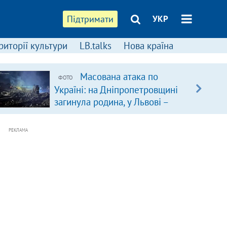
Підтримати
УКР
риторії культури
LB.talks
Нова країна
Масована атака по
ФОТО
Україні: на Дніпропетровщині
загинула родина, у Львові –
удар по багатоповерхівках
(доповнюється)
РЕКЛАМА