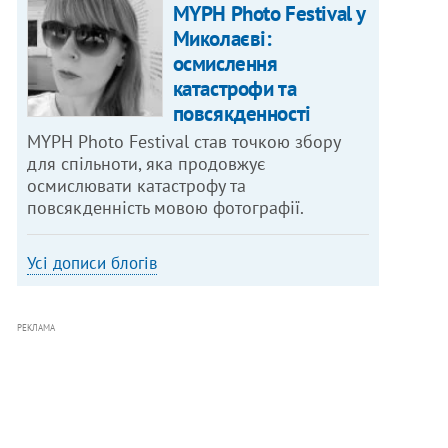
MYPH Photo Festival у
Миколаєві:
осмислення
катастрофи та
повсякденності
MYPH Photo Festival став точкою збору
для спільноти, яка продовжує
осмислювати катастрофу та
повсякденність мовою фотографії.
Усі дописи блогів
РЕКЛАМА