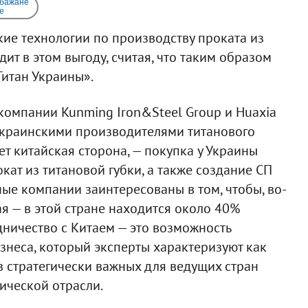
 бажане
e
кие технологии по производству проката из
ит в этом выгоду, считая, что таким образом
Титан Украины».
компании Kunming Iron&Steel Group и Huaxia
с украинскими производителями титанового
ет китайская сторона, — покупка у Украины
ат из титановой губки, а также создание СП
ные компании заинтересованы в том, чтобы, во-
ая — в этой стране находится около 40%
дничество с Китаем — это возможность
знеса, который эксперты характеризуют как
в стратегически важных для ведущих стран
ической отрасли.