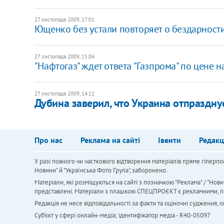
27 листопада 2009, 17:01
Ющенко без устали повторяет о бездарности
27 листопада 2009, 15:04
"Нафтогаз" ждет ответа "Газпрома" по цене на
27 листопада 2009, 14:12
Дубина заверил, что Украина отпраздну
Про нас
Реклама на сайті
Івенти
Редакц
У разі повного чи часткового відтворення матеріалів пряме гіперпо
Новини" й "Українська Фото Група", заборонено.
Матеріали, які розміщуються на сайті з позначкою "Реклама" / "Нови
представлені. Матеріали з плашкою СПЕЦПРОЄКТ є рекламними, проте
Редакція не несе відповідальності за факти та оціночні судження,
Cуб'єкт у сфері онлайн-медіа; ідентифікатор медіа - R40-05097