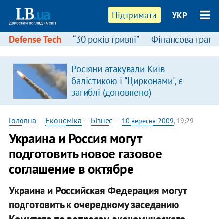
Підтримати
УКР
Defense Tech
“30 років гривні”
Фінансова грамо
Росіяни атакували Київ
балістикою і "Цирконами", є
загиблі (доповнено)
Головна
—
Економіка
—
Бізнес
—
10 вересня 2009
, 19:29
Украина и Россия могут
подготовить новое газовое
соглашение в октябре
Украина и Российская Федерация могут
подготовить к очередному заседанию
Комитета по вопросам экономического