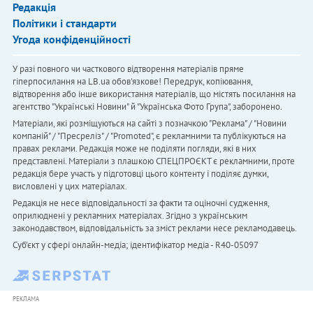
Редакція
Політики і стандарти
Угода конфіденційності
У разі повного чи часткового відтворення матеріалів пряме
гіперпосилання на LB.ua обов'язкове! Передрук, копіювання,
відтворення або інше використання матеріалів, що містять посилання на
агентство "Українськi Новини" й "Українська Фото Група", заборонено.
Матеріали, які розміщуються на сайті з позначкою "Реклама" / "Новини
компаній" / "Пресреліз" / "Promoted", є рекламними та публікуються на
правах реклами. Редакція може не поділяти погляди, які в них
представлені. Матеріали з плашкою СПЕЦПРОЄКТ є рекламними, проте
редакція бере участь у підготовці цього контенту і поділяє думки,
висловлені у цих матеріалах.
Редакція не несе відповідальності за факти та оціночні судження,
оприлюднені у рекламних матеріалах. Згідно з українським
законодавством, відповідальність за зміст реклами несе рекламодавець.
Cуб'єкт у сфері онлайн-медіа; ідентифікатор медіа - R40-05097
РЕКЛАМА