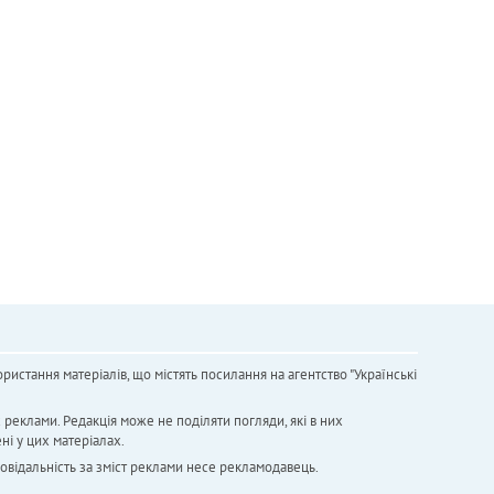
ристання матеріалів, що містять посилання на агентство "Українськi
х реклами. Редакція може не поділяти погляди, які в них
ні у цих матеріалах.
повідальність за зміст реклами несе рекламодавець.