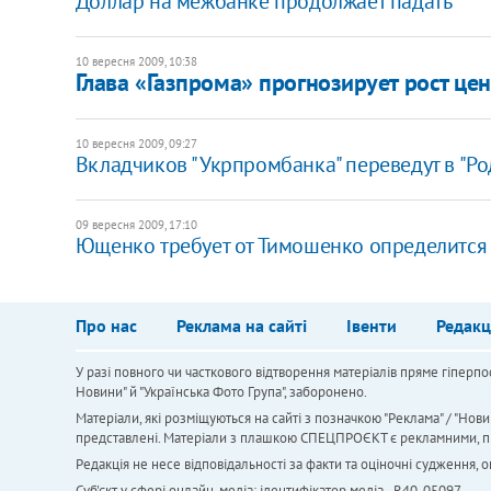
Доллар на межбанке продолжает падать
10 вересня 2009, 10:38
Глава «Газпрома» прогнозирует рост цен
10 вересня 2009, 09:27
Вкладчиков "Укрпромбанка" переведут в "Ро
09 вересня 2009, 17:10
Ющенко требует от Тимошенко определится 
Про нас
Реклама на сайті
Івенти
Редакц
У разі повного чи часткового відтворення матеріалів пряме гіперпо
Новини" й "Українська Фото Група", заборонено.
Матеріали, які розміщуються на сайті з позначкою "Реклама" / "Нови
представлені. Матеріали з плашкою СПЕЦПРОЄКТ є рекламними, проте
Редакція не несе відповідальності за факти та оціночні судження,
Cуб'єкт у сфері онлайн-медіа; ідентифікатор медіа - R40-05097