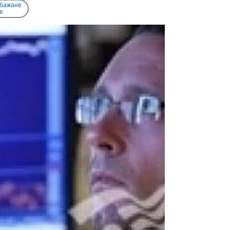
 бажане
e