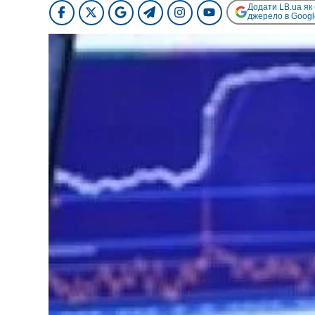
Додати LB.ua як
джерело в Googl