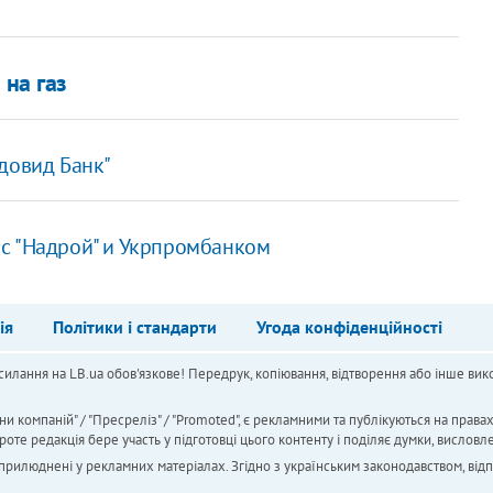
 на газ
довид Банк"
с "Надрой" и Укрпромбанком
ія
Політики і стандарти
Угода конфіденційності
силання на LB.ua обов'язкове! Передрук, копіювання, відтворення або інше вико
ни компаній" / "Пресреліз" / "Promoted", є рекламними та публікуються на права
 редакція бере участь у підготовці цього контенту і поділяє думки, висловле
 оприлюднені у рекламних матеріалах. Згідно з українським законодавством, від