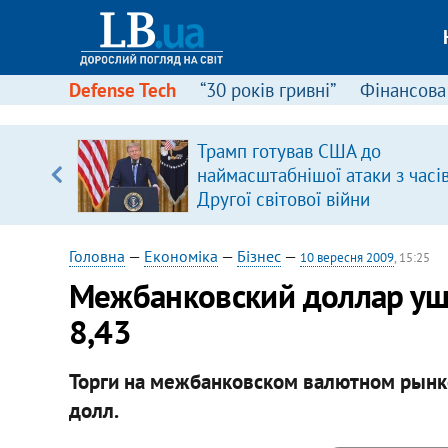
Defense Tech
“30 років гривні”
Фінансова
ою
Трамп готував США до
пЛА. Є
наймасштабнішої атаки з часі
лено)
Другої світової війни
Головна
—
Економіка
—
Бізнес
—
10 вересня 2009
, 15:25
Межбанковский доллар уше
8,43
Торги на межбанковском валютном рынке
долл.