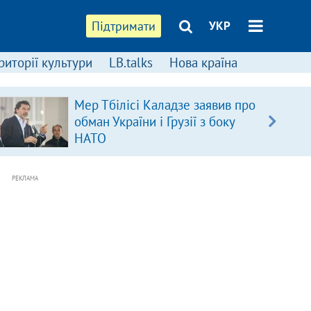
Підтримати
УКР
риторії культури
LB.talks
Нова країна
Мер Тбілісі Каладзе заявив про
обман України і Грузії з боку
НАТО
РЕКЛАМА