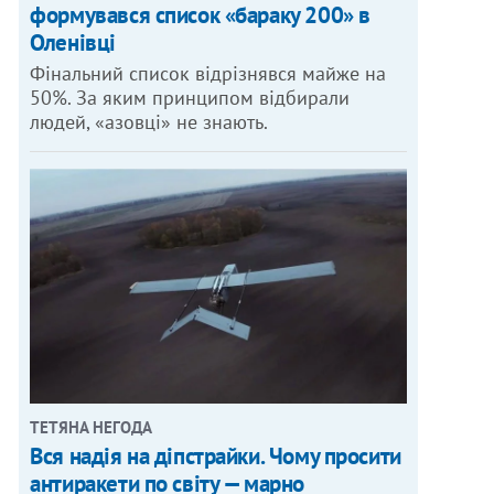
формувався список «бараку 200» в
Оленівці
Фінальний список відрізнявся майже на
50%. За яким принципом відбирали
людей, «азовці» не знають.
ТЕТЯНА НЕГОДА
Вся надія на діпстрайки. Чому просити
антиракети по світу — марно