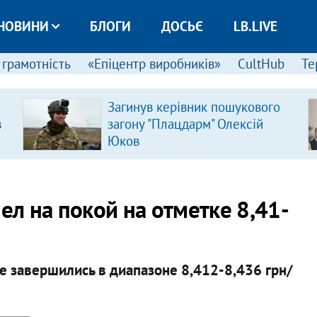
НОВИНИ
БЛОГИ
ДОСЬЄ
LB.LIVE
 грамотність
«Епіцентр виробників»
CultHub
Те
Загинув керівник пошукового
в
загону "Плацдарм" Олексій
Юков
л на покой на отметке 8,41-
 завершились в диапазоне 8,412-8,436 грн/