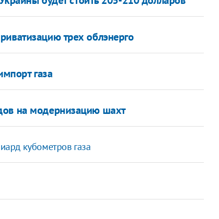
риватизацию трех облэнерго
импорт газа
дов на модернизацию шахт
лиард кубометров газа