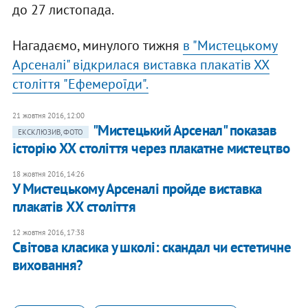
до 27 листопада.
Нагадаємо, минулого тижня
в "Мистецькому
Арсеналі" відкрилася виставка плакатів ХХ
століття "Ефемероїди".
21 жовтня 2016, 12:00
"Мистецький Арсенал" показав
ЕКСКЛЮЗИВ, ФОТО
історію ХХ століття через плакатне мистецтво
18 жовтня 2016, 14:26
У Мистецькому Арсеналі пройде виставка
плакатів ХХ століття
12 жовтня 2016, 17:38
Світова класика у школі: скандал чи естетичне
виховання?