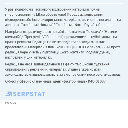
У разі повного чи часткового відтворення матеріалів пряме
гіперпосилання на LB.ua обов'язкове! Передрук, копіювання,
відтворення або інше використання матеріалів, що містять посилання на
агентство "Українськi Новини" й "Українська Фото Група", заборонено.
Матеріали, які розміщуються на сайті з позначкою "Реклама" / "Новини
компаній" / "Пресреліз" / "Promoted", є рекламними та публікуються на
правах реклами. Редакція може не поділяти погляди, які в них
представлені. Матеріали з плашкою СПЕЦПРОЄКТ є рекламними, проте
редакція бере участь у підготовці цього контенту і поділяє думки,
висловлені у цих матеріалах.
Редакція не несе відповідальності за факти та оціночні судження,
оприлюднені у рекламних матеріалах. Згідно з українським
законодавством, відповідальність за зміст реклами несе рекламодавець.
Cуб'єкт у сфері онлайн-медіа; ідентифікатор медіа - R40-05097
РЕКЛАМА