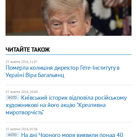
ЧИТАЙТЕ ТАКОЖ
25 жовтня 2016, 11:07
Померла колишня директор Гете-Інституту в
Україні Віра Багальянц
25 жовтня 2016, 10:40
Київський історик відповіла російському
ФОТО
художникові на його акцію "Креативна
миротворчість"
25 жовтня 2016, 01:06
На дні Чорного моря виявили понад 40
ФОТО