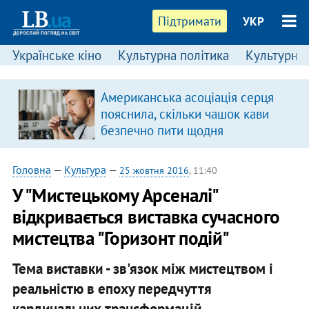
Підтримати
УКР
Українське кіно
Культурна політика
Культурні і
Американська асоціація серця
пояснила, скільки чашок кави
безпечно пити щодня
Головна
—
Культура
—
25 жовтня 2016
, 11:40
У "Мистецькому Арсеналі"
відкривається виставка сучасного
мистецтва "Горизонт подій"
Тема виставки - зв'язок між мистецтвом і
реальністю в епоху передчуття
кардинальних трансформацій.