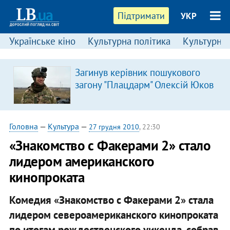
Підтримати
УКР
Українське кіно
Культурна політика
Культурні і
Загинув керівник пошукового
загону "Плацдарм" Олексій Юков
Головна
—
Культура
—
27 грудня 2010
, 22:30
«Знакомство с Факерами 2» стало
лидером американского
кинопроката
Комедия «Знакомство с Факерами 2» стала
лидером североамериканского кинопроката
по итогам рождественского уикенда, собрав