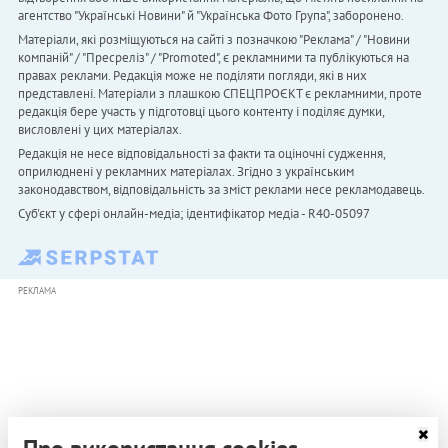
агентство "Українськi Новини" й "Українська Фото Група", заборонено.
Матеріали, які розміщуються на сайті з позначкою "Реклама" / "Новини
компаній" / "Пресреліз" / "Promoted", є рекламними та публікуються на
правах реклами. Редакція може не поділяти погляди, які в них
представлені. Матеріали з плашкою СПЕЦПРОЄКТ є рекламними, проте
редакція бере участь у підготовці цього контенту і поділяє думки,
висловлені у цих матеріалах.
Редакція не несе відповідальності за факти та оціночні судження,
оприлюднені у рекламних матеріалах. Згідно з українським
законодавством, відповідальність за зміст реклами несе рекламодавець.
Cуб'єкт у сфері онлайн-медіа; ідентифікатор медіа - R40-05097
РЕКЛАМА