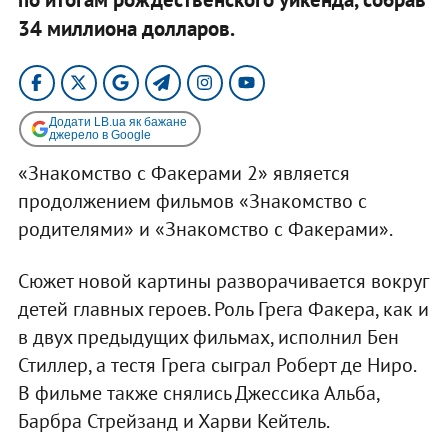
34 миллиона долларов.
Додати LB.ua як бажане
джерело в Google
«Знакомство с Факерами 2» является
продолжением фильмов «Знакомство с
родителями» и «Знакомство с Факерами».
Сюжет новой картины разворачивается вокруг
детей главных героев. Роль Грега Факера, как и
в двух предыдущих фильмах, исполнил Бен
Стиллер, а тестя Грега сыграл Роберт де Ниро.
В фильме также снялись Джессика Альба,
Барбра Стрейзанд и Харви Кейтель.