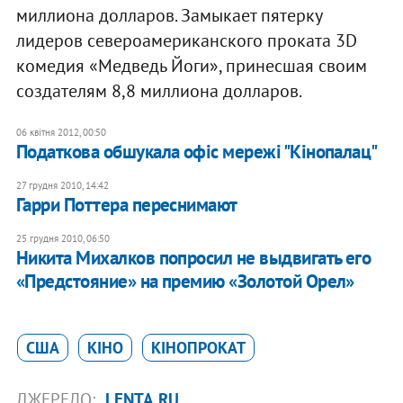
миллиона долларов. Замыкает пятерку
лидеров североамериканского проката 3D
комедия «Медведь Йоги», принесшая своим
создателям 8,8 миллиона долларов.
06 квітня 2012, 00:50
Податкова обшукала офіс мережі "Кінопалац"
27 грудня 2010, 14:42
Гарри Поттера переснимают
25 грудня 2010, 06:50
Никита Михалков попросил не выдвигать его
«Предстояние» на премию «Золотой Орел»
США
КІНО
КІНОПРОКАТ
ДЖЕРЕЛО:
LENTA.RU