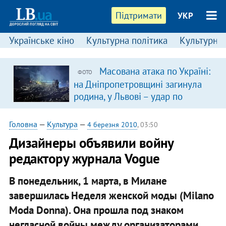
Підтримати
УКР
Українське кіно
Культурна політика
Культурні і
Масована атака по Україні:
ФОТО
на Дніпропетровщині загинула
родина, у Львові – удар по
багатоповерхівках
(доповнюється)
Головна
—
Культура
—
4 березня 2010
, 03:50
Дизайнеры объявили войну
редактору журнала Vogue
В понедельник, 1 марта, в Милане
завершилась Неделя женской моды (Milano
Moda Donna). Она прошла под знаком
негласной войны между организаторами,