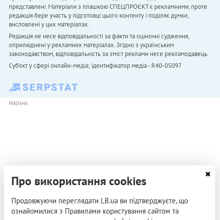
представлені. Матеріали з плашкою СПЕЦПРОЄКТ є рекламними, проте
редакція бере участь у підготовці цього контенту і поділяє думки,
висловлені у цих матеріалах.
Редакція не несе відповідальності за факти та оціночні судження,
оприлюднені у рекламних матеріалах. Згідно з українським
законодавством, відповідальність за зміст реклами несе рекламодавець.
Cуб'єкт у сфері онлайн-медіа; ідентифікатор медіа - R40-05097
РЕКЛАМА
Про використання cookies
Продовжуючи переглядати LB.ua ви підтверджуєте, що
ознайомилися з Правилами користування сайтом та