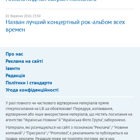
02 березня 2010, 23:50
Назван лучший концертный рок-альбом всех
времен
Про нас
Реклама на сайті
Івенти
Редакція
Політики і стандарти
Угода конфіденційності
У разі повного чи часткового відтворення матеріалів пряме
гіперпосилання на LB.ua обов'язкове! Передрук, копіювання,
відтворення або інше використання матеріалів, що містять посилання на
агентство "Українськi Новини" й "Українська Фото Група", заборонено.
Матеріали, які розміщуються на сайті з позначкою "Реклама" / "Новини
компаній" / "Пресреліз" / "Promoted", є рекламними та публікуються на
правах реклами. Редакція може не поділяти погляди, які в них