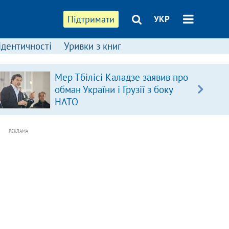
Підтримати
УКР
ідентичності
Уривки з книг
Мер Тбілісі Каладзе заявив про
обман України і Грузії з боку
НАТО
РЕКЛАМА