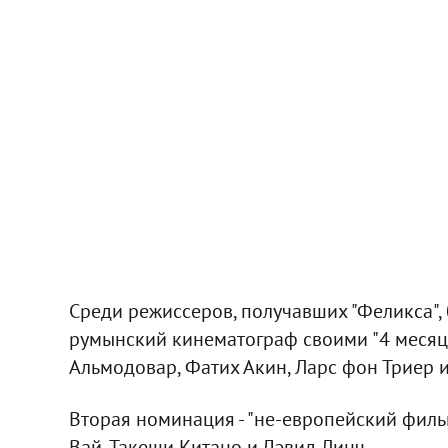
Среди режиссеров, получавших "Феликса"
румынский кинематограф своими "4 месяца
Альмодовар, Фатих Акин, Ларс фон Триер и
Вторая номинация - "не-европейский филь
Вай, Такеши Китано и Дэвид Линч.