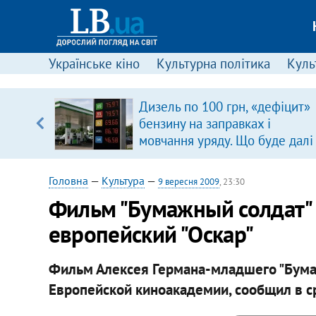
Українське кіно
Культурна політика
Культ
Дизель по 100 грн, «дефіцит»
, є
бензину на заправках і
мовчання уряду. Що буде далі
цінами на пальне?
Головна
—
Культура
—
9 вересня 2009
, 23:30
Фильм "Бумажный солдат"
европейский "Оскар"
Фильм Алексея Германа-младшего "Бума
Европейской киноакадемии, сообщил в с