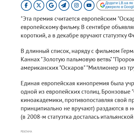
Додати LB.ua як
джерело в Googl
"Эта премия считается европейским "Оска
европейскому фильму. В сентябре объявля
короткий, а в декабре вручают статуэтку Фе
В длинный список, наряду с фильмом Герма
Каннах "Золотую пальмовую ветвь" "Проро
американских "Оскаров" "Миллионер из тр
Единая европейская кинопремия была учре
одной из европейских столиц. Бронзовые 
киноакадемики, противопоставляя свой п
принципиально не вручают) раздаются в 
(в 2008-м статуэтка досталась итальянской
РЕКЛАМА