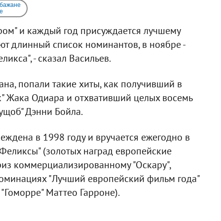
 бажане
e
ром" и каждый год присуждается лучшему
ют длинный список номинантов, в ноябре -
ликса", - сказал Васильев.
на, попали такие хиты, как получивший в
к" Жака Одиара и отхвативший целых восемь
ущоб" Дэнни Бойла.
ждена в 1998 году и вручается ежегодно в
"Феликсы" (золотых наград европейские
риз коммерциализированному "Оскару",
номинациях "Лучший европейский фильм года"
 "Гоморре" Маттео Гарроне).