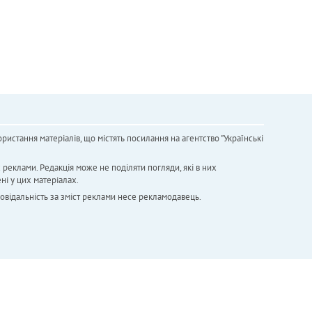
ристання матеріалів, що містять посилання на агентство "Українськi
х реклами. Редакція може не поділяти погляди, які в них
ні у цих матеріалах.
повідальність за зміст реклами несе рекламодавець.