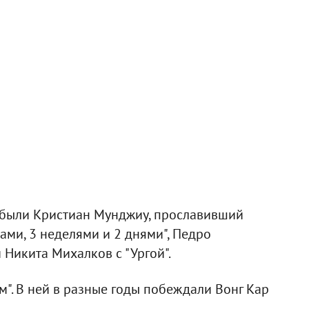
, были Кристиан Мунджиу, прославивший
ми, 3 неделями и 2 днями", Педро
 Никита Михалков с "Ургой".
м". В ней в разные годы побеждали Вонг Кар