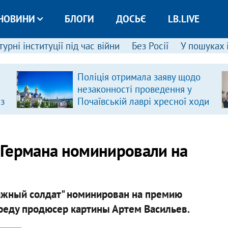
НОВИНИ
БЛОГИ
ДОСЬЄ
LB.LIVE
урні інституції під час війни
Без Росії
У пошуках 
Поліція отримала заяву щодо
незаконності проведення у
 з
Почаївській лаврі хресної ходи
 Германа номинировали на
жный солдат" номинирован на премию
реду продюсер картины Артем Васильев.