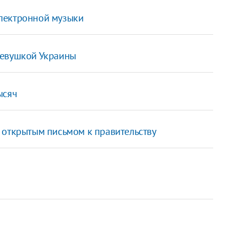
лектронной музыки
девушкой Украины
ысяч
 открытым письмом к правительству