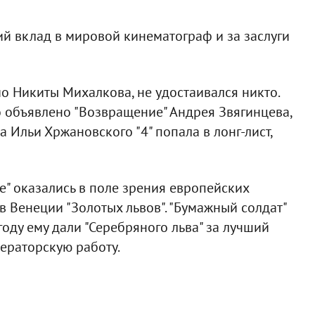
ий вклад в мировой кинематограф и за заслуги
о Никиты Михалкова, не удостаивался никто.
о объявлено "Возвращение" Андрея Звягинцева,
а Ильи Хржановского "4" попала в лонг-лист,
ние" оказались в поле зрения европейских
в Венеции "Золотых львов". "Бумажный солдат"
оду ему дали "Серебряного льва" за лучший
ператорскую работу.