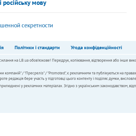
і російську мову
шенной секретности
ія
Політики і стандарти
Угода конфіденційності
силання на LB.ua обов'язкове! Передрук, копіювання, відтворення або інше вико
ни компаній" / "Пресреліз" / "Promoted", є рекламними та публікуються на права
 редакція бере участь у підготовці цього контенту і поділяє думки, висловле
 оприлюднені у рекламних матеріалах. Згідно з українським законодавством, від