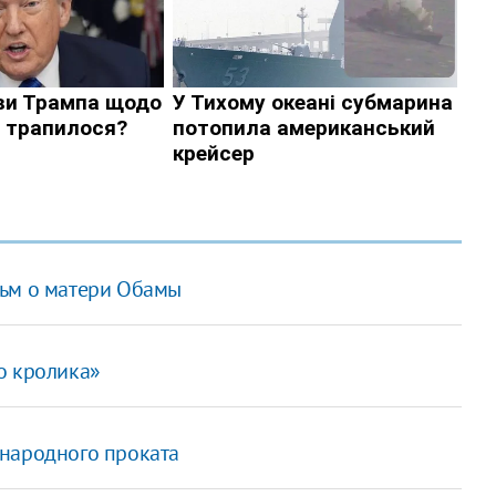
льм о матери Обамы
о кролика»
ународного проката