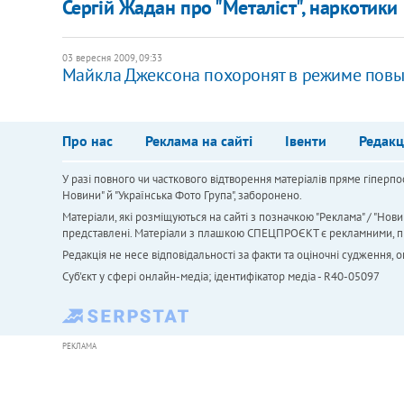
Сергій Жадан про "Металіст", наркотики 
03 вересня 2009, 09:33
Майкла Джексона похоронят в режиме повы
Про нас
Реклама на сайті
Івенти
Редакц
У разі повного чи часткового відтворення матеріалів пряме гіперпо
Новини" й "Українська Фото Група", заборонено.
Матеріали, які розміщуються на сайті з позначкою "Реклама" / "Нови
представлені. Матеріали з плашкою СПЕЦПРОЄКТ є рекламними, проте
Редакція не несе відповідальності за факти та оціночні судження,
Cуб'єкт у сфері онлайн-медіа; ідентифікатор медіа - R40-05097
РЕКЛАМА