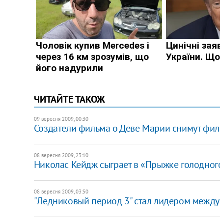
ЧИТАЙТЕ ТАКОЖ
09 вересня 2009, 00:30
Создатели фильма о Деве Марии снимут фи
08 вересня 2009, 23:10
Николас Кейдж сыграет в «Прыжке голодног
08 вересня 2009, 03:50
"Ледниковый период 3" стал лидером межд