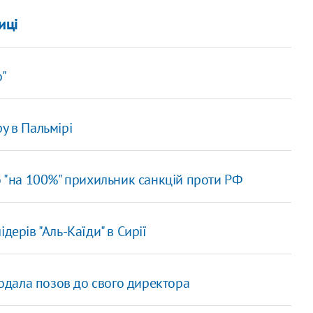
иці
"
у в Пальмірі
о "на 100%" прихильник санкцій проти РФ
дерів "Аль-Каїди" в Сирії
подала позов до свого директора