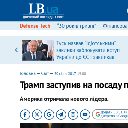
Defense Tech
“30 років гривні”
Фінансова
Туск назвав "ідіотськими"
, є
заклики заблокувати вступ
України до ЄС і закликав
припинити антиукраїнську
риторику
Головна
—
Світ
—
20 січня 2017
, 19:00
Трамп заступив на посаду
Америка отримала нового лідера.
Додати LB.ua як
джерело в Googl