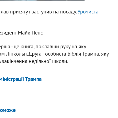
лав присягу і заступив на посаду.
Урочиста
езидент Майк Пенс
ерша - це книга, поклавши руку на яку
 Лінкольн. Друга - особиста Біблія Трампа, яку
 закінчення недільної школи.
іністрації Трампа
опоможе