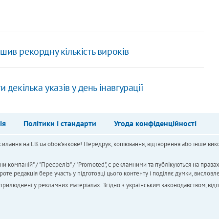
шив рекордну кількість вироків
 декілька указів у день інавгурації
ія
Політики і стандарти
Угода конфіденційності
силання на LB.ua обов'язкове! Передрук, копіювання, відтворення або інше вико
ни компаній" / "Пресреліз" / "Promoted", є рекламними та публікуються на права
 редакція бере участь у підготовці цього контенту і поділяє думки, висловле
 оприлюднені у рекламних матеріалах. Згідно з українським законодавством, від