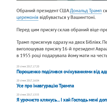
Обраний президент США
Дональд Трамп
ск
церемонія
відбувається у Вашингтоні.
Перед цим присягу склав обраний віце-пр
Трамп присягнув одразу на двох Бібліях. П
виголошував присягу 16-й президент Авраам
в 1955 році подарувала йому мати на честь
20 січня 2017, 17:20
Порошенко поділився очікуваннями від адм
20 січня 2017, 16:04
Усе про інавгурацію Трампа
20 січня 2017, 13:55
Я урочисто клянусь... І хай Господь мені д