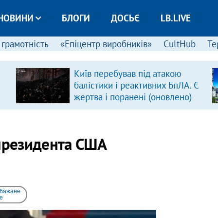
НОВИНИ
БЛОГИ
ДОСЬЄ
LB.LIVE
 грамотність
«Епіцентр виробників»
CultHub
Те
Київ перебував під атакою
балістики і реактивних БпЛА. Є
жертва і поранені (оновлено)
 президента США
 бажане
e