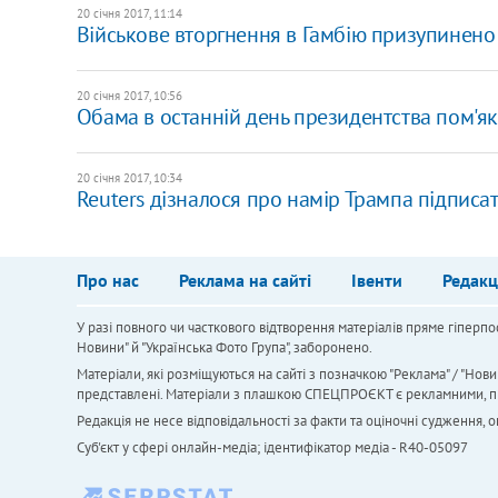
20 січня 2017, 11:14
Військове вторгнення в Гамбію призупинено
20 січня 2017, 10:56
Обама в останній день президентства пом'як
20 січня 2017, 10:34
Reuters дізналося про намір Трампа підписати
Про нас
Реклама на сайті
Івенти
Редакц
У разі повного чи часткового відтворення матеріалів пряме гіперпо
Новини" й "Українська Фото Група", заборонено.
Матеріали, які розміщуються на сайті з позначкою "Реклама" / "Нови
представлені. Матеріали з плашкою СПЕЦПРОЄКТ є рекламними, проте
Редакція не несе відповідальності за факти та оціночні судження,
Cуб'єкт у сфері онлайн-медіа; ідентифікатор медіа - R40-05097