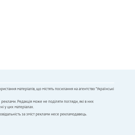
ристання матеріалів, що містять посилання на агентство "Українськi
х реклами. Редакція може не поділяти погляди, які в них
ні у цих матеріалах.
повідальність за зміст реклами несе рекламодавець.