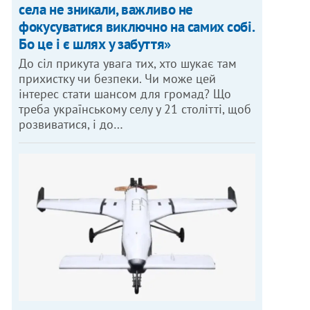
села не зникали, важливо не
фокусуватися виключно на самих собі.
Бо це і є шлях у забуття»
До сіл прикута увага тих, хто шукає там
прихистку чи безпеки. Чи може цей
інтерес стати шансом для громад? Що
треба українському селу у 21 столітті, щоб
розвиватися, і до…